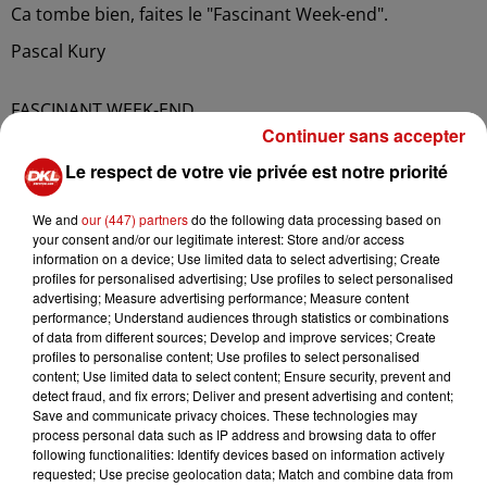
Ca tombe bien, faites le "Fascinant Week-end".
Pascal Kury
FASCINANT WEEK-END
Continuer sans accepter
Le respect de votre vie privée est notre priorité
We and
our (447) partners
do the following data processing based on
your consent and/or our legitimate interest: Store and/or access
information on a device; Use limited data to select advertising; Create
profiles for personalised advertising; Use profiles to select personalised
advertising; Measure advertising performance; Measure content
performance; Understand audiences through statistics or combinations
of data from different sources; Develop and improve services; Create
LES AUTRES ACTUALITÉS
profiles to personalise content; Use profiles to select personalised
content; Use limited data to select content; Ensure security, prevent and
detect fraud, and fix errors; Deliver and present advertising and content;
Save and communicate privacy choices. These technologies may
31 juillet 2026
process personal data such as IP address and browsing data to offer
MULHOUSE : UN HOMME
following functionalities: Identify devices based on information actively
CONDAMNÉ À TROIS MOIS DE
requested; Use precise geolocation data; Match and combine data from