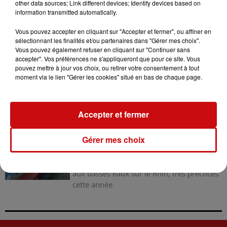
PRISON AVEC SURSIS...
other data sources; Link different devices; Identify devices based on
Mulhouse : un homme condamné à trois
information transmitted automatically.
mois de prison avec sursis pour un salut
Vous pouvez accepter en cliquant sur "Accepter et fermer", ou affiner en
nazi
sélectionnant les finalités et/ou partenaires dans "Gérer mes choix".
31 juillet 2026
Vous pouvez également refuser en cliquant sur "Continuer sans
LA 77E FOIRE AUX VINS DE
accepter". Vos préférences ne s'appliqueront que pour ce site. Vous
pouvez mettre à jour vos choix, ou retirer votre consentement à tout
COLMAR OUVRE SES PORTES
moment via le lien "Gérer les cookies" situé en bas de chaque page.
PENDANT 10 JOURS
la 77e Foire aux vins de Colmar ouvre ses
portes pendant 10 jours
Accepter et fermer
30 juillet 2026
LA NAVIGATION FLUVIALE FORCÉE
Gérer mes choix
DE S’ADAPTER AUX BASSES EAUX
SUR LE...
La navigation fluviale forcée de s’adapter
aux basses eaux sur le Rhin, très précoces
cette année