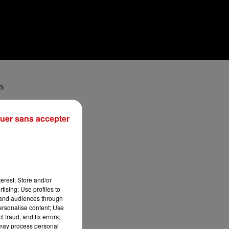
rs
ont
uer sans accepter
nt
erest: Store and/or
tising; Use profiles to
tand audiences through
personalise content; Use
 fraud, and fix errors;
 may process personal