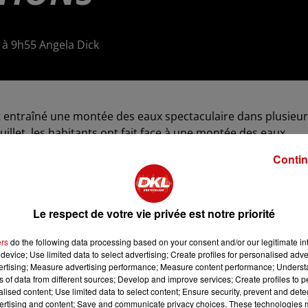
24 à 9h55 Angela Dick
 entraîné une montée des eaux spectaculaire dans plusieu
uillet, les habitants ont fait face à une montée des eaux
isons, suscitant une grande inquiétude. Des échafaudages 
Contin
des riverains. Le département est placé en vigilance orange
nd.
 emporté par un torrent qui a traversé la commune, manqua
Le respect de votre vie privée est notre priorité
n.
ers
do the following data processing based on your consent and/or our legitimate int
device; Use limited data to select advertising; Create profiles for personalised adver
vertising; Measure advertising performance; Measure content performance; Unders
ns of data from different sources; Develop and improve services; Create profiles to 
alised content; Use limited data to select content; Ensure security, prevent and detect
ertising and content; Save and communicate privacy choices. These technologies