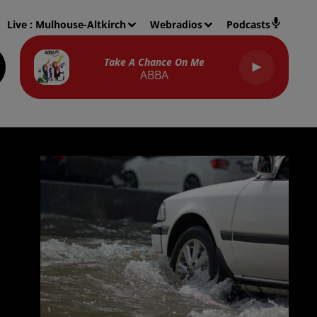
Live :
Mulhouse-Altkirch
Webradios
Podcasts
Take A Chance On Me
ABBA