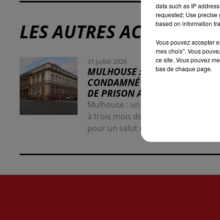
data such as IP address 
requested; Use precise g
based on information tra
LES AUTRES ACTUALITÉS
Vous pouvez accepter en 
mes choix". Vous pouvez
ce site. Vous pouvez met
31 juillet 2026
bas de chaque page.
MULHOUSE : UN HOMME
CONDAMNÉ À TROIS MOIS
DE PRISON AVEC SURSIS...
Mulhouse : un homme condamné
à trois mois de prison avec sursis
pour un salut nazi