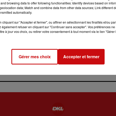
and browsing data to offer following functionalities: Identify devices based on infor
eolocation data; Match and combine data from other data sources; Link different de
nsmitted automatically.
cliquant sur "Accepter et fermer", ou affiner en sélectionnant les finalités et/ou pa
 également refuser en cliquant sur "Continuer sans accepter". Vos préférences ne 
tre à jour vos choix, ou retirer votre consentement à tout moment via le lien "Gérer 
31 juillet 2026
LA 77E FOIRE AUX VINS DE
COLMAR OUVRE SES PORTES
PENDANT 10 JOURS
la 77e Foire aux vins de Colmar
Gérer mes choix
Accepter et fermer
ouvre ses portes pendant 10
jours