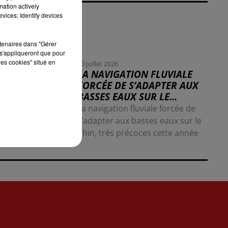
mation actively
vices; Identify devices
rtenaires dans "Gérer
s'appliqueront que pour
les cookies" situé en
30 juillet 2026
LA NAVIGATION FLUVIALE
FORCÉE DE S’ADAPTER AUX
BASSES EAUX SUR LE...
La navigation fluviale forcée de
s’adapter aux basses eaux sur le
Rhin, très précoces cette année