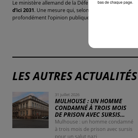
bas de chaque page.
Le ministère allemand de la Défense ambitionne de
r
d’ici 2031
. Une mesure qui, selon ses partisans, renforc
profondément l’opinion publique.
LES AUTRES ACTUALITÉS
31 juillet 2026
MULHOUSE : UN HOMME
CONDAMNÉ À TROIS MOIS
DE PRISON AVEC SURSIS...
Mulhouse : un homme condamné
à trois mois de prison avec sursis
pour un salut nazi