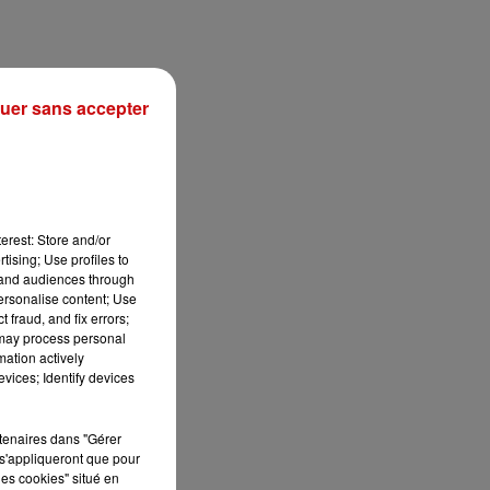
uer sans accepter
erest: Store and/or
tising; Use profiles to
tand audiences through
personalise content; Use
 fraud, and fix errors;
 may process personal
mation actively
vices; Identify devices
rtenaires dans "Gérer
s'appliqueront que pour
les cookies" situé en