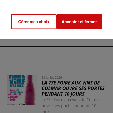
ecruter 40 000 jeunes hommes et femmes chaque année
erait la sécurité et la cohésion nationale, mais qui divise
Gérer mes choix
Accepter et fermer
31 juillet 2026
LA 77E FOIRE AUX VINS DE
COLMAR OUVRE SES PORTES
PENDANT 10 JOURS
la 77e Foire aux vins de Colmar
ouvre ses portes pendant 10
jours