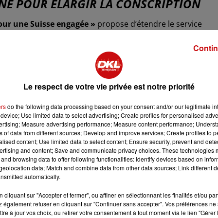
ENNE POUR ÉLARGIR LA CONSCRIPTION
our une Suisse engagée »
propose d’étendre le service
pour tous les jeunes
, hommes et femmes, au profit de la
Contin
lés chaque année, dont
28 000
servent dans l’armée, la
bler ce chiffre
, en rendant le service obligatoire pour tous
Le respect de votre vie privée est notre priorité
e une forte opposition.
Cinq partis politiques
ainsi que
ers
do the following data processing based on your consent and/or our legitimate int
forme nuirait à l’économie nationale, provoquant une
device; Use limited data to select advertising; Create profiles for personalised adver
e important
pour le pays.
vertising; Measure advertising performance; Measure content performance; Unders
ns of data from different sources; Develop and improve services; Create profiles to 
R DU SERVICE MILITAIRE OBLIGATOIRE
alised content; Use limited data to select content; Ensure security, prevent and detect
ertising and content; Save and communicate privacy choices. These technologies
2024. L’Allemagne, qui avait
supprimé la conscription en
and browsing data to offer following functionalities: Identify devices based on infor
eolocation data; Match and combine data from other data sources; Link different de
e gouvernement du chancelier
Friedrich Merz
a présenté un
nsmitted automatically.
ice militaire
, sur la base du volontariat dans un premier
cliquant sur "Accepter et fermer", ou affiner en sélectionnant les finalités et/ou pa
 également refuser en cliquant sur "Continuer sans accepter". Vos préférences ne 
6 octobre
.
tre à jour vos choix, ou retirer votre consentement à tout moment via le lien "Gérer 