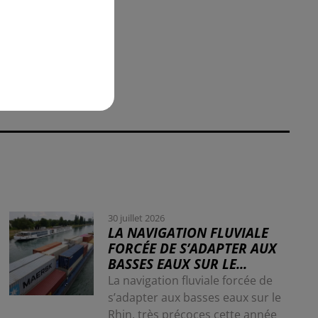
30 juillet 2026
LA NAVIGATION FLUVIALE
FORCÉE DE S’ADAPTER AUX
BASSES EAUX SUR LE...
La navigation fluviale forcée de
s’adapter aux basses eaux sur le
Rhin, très précoces cette année