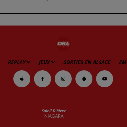
REPLAY
JEUX
SORTIES EN ALSACE
EM
Soleil D'hiver
NIAGARA