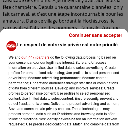
cavalcade des enfants. A Jettingen, il y avait autrefois la
fête champêtre. Depuis une quarantaine d'années, on y
fait carnaval, et c'est une étape incontournable pour les
amateurs. Dans ce village bordant la Hochistross, le
carnaval est l'affaire des pompiers. L'amicale s'occupe
de tout et met la dernière main à l'aménagement du
Continuer sans accepter
chapiteau. Depuis 2017, la fête se tient près des
Le respect de votre vie privée est notre priorité
nouveaux bâtiments communaux. Après deux années
d'absence en raison de la Covid, le Fasnacht est revenu
We and
our (447) partners
do the following data processing based on
l'an dernier. Tout le monde était de retour. Roland est
your consent and/or our legitimate interest: Store and/or access
information on a device; Use limited data to select advertising; Create
un des piliers de l'organisation. Forcément, il a des
profiles for personalised advertising; Use profiles to select personalised
souvenirs :
advertising; Measure advertising performance; Measure content
performance; Understand audiences through statistics or combinations
"Quand les gens sont arrivés, des fois, ils étaient déjà à
of data from different sources; Develop and improve services; Create
l'intérieur du chapiteau, et nous, on n'avait même pas
profiles to personalise content; Use profiles to select personalised
content; Use limited data to select content; Ensure security, prevent and
encore ouvert la caisse. Il fallait repasser chez eux. Alors
detect fraud, and fix errors; Deliver and present advertising and content;
ça, c'était une anecdote à part, mais les gens étaient
Save and communicate privacy choices. These technologies may
vraiment disciplinés et savaient payer cette entrée. Ils
process personal data such as IP address and browsing data to offer
following functionalities: Identify devices based on information actively
sont déjà disposés. Mais nous-mêmes, on n'était même
requested; Use precise geolocation data; Match and combine data from
pas encore fin prêt, parce qu'il y a une année, on était