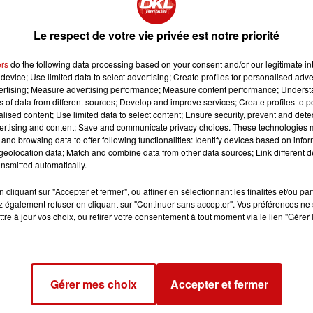
ns des secteurs différents, en lien avec la nature."
Le respect de votre vie privée est notre priorité
 dans les métiers du vivant. On en reparle cette fin de semaine a
ers
do the following data processing based on your consent and/or our legitimate int
device; Use limited data to select advertising; Create profiles for personalised adver
vertising; Measure advertising performance; Measure content performance; Unders
ns of data from different sources; Develop and improve services; Create profiles to 
alised content; Use limited data to select content; Ensure security, prevent and detect
ertising and content; Save and communicate privacy choices. These technologies
and browsing data to offer following functionalities: Identify devices based on infor
eolocation data; Match and combine data from other data sources; Link different de
nsmitted automatically.
cliquant sur "Accepter et fermer", ou affiner en sélectionnant les finalités et/ou pa
 également refuser en cliquant sur "Continuer sans accepter". Vos préférences ne 
tre à jour vos choix, ou retirer votre consentement à tout moment via le lien "Gérer 
Gérer mes choix
Accepter et fermer