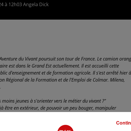
024 à 12h03 Angela Dick
'Aventure du Vivant poursuit son tour de France. Le camion oran
ire est dans le Grand Est actuellement. Il est accueilli cette
lic d'enseignement et de formation agricole. Il s'est arrêté hier 
on Régional de la Formation et de l'Emploi de Colmar. Milena,
.
s moins jeunes à s'orienter vers le métier du vivant ?"
 déjà être en extérieur, de pouvoir un peu bouger, manipuler
ionnelle, on appelle cela les certificats de spécialisation. Et
t switcher un peu de boulot assez facilement comme ça en faisant
Contin
i que c'est plus accessible. On n'a pas besoin de faire de très trè