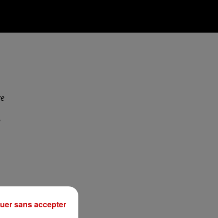
ge
à
uer sans accepter
s