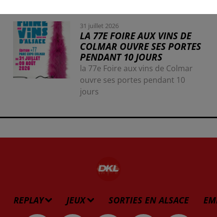
31 juillet 2026
LA 77E FOIRE AUX VINS DE
COLMAR OUVRE SES PORTES
PENDANT 10 JOURS
la 77e Foire aux vins de Colmar
ouvre ses portes pendant 10
jours
REPLAY
JEUX
SORTIES EN ALSACE
EM