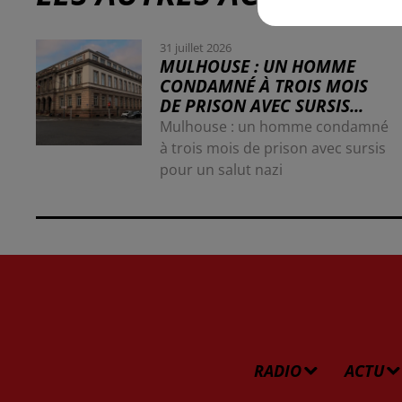
31 juillet 2026
MULHOUSE : UN HOMME
CONDAMNÉ À TROIS MOIS
DE PRISON AVEC SURSIS...
Mulhouse : un homme condamné
à trois mois de prison avec sursis
pour un salut nazi
RADIO
ACTU