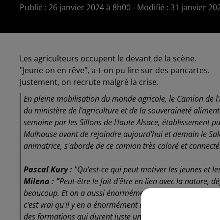
Publié : 26 janvier 2024 à 8h00 - Modifié : 31 janvier 2
Les agriculteurs occupent le devant de la scène.
"Jeune on en rêve", a-t-on pu lire sur des pancartes.
Justement, on recrute malgré la crise.
En pleine mobilisation du monde agricole, le Camion de l
du ministère de l'agriculture et de la souveraineté alimenta
semaine par les Sillons de Haute Alsace, établissement pub
Mulhouse avant de rejoindre aujourd'hui et demain le Sal
animatrice, s'aborde de ce camion très coloré et connecté
Pascal Kury :
"Qu'est-ce qui peut motiver les jeunes et le
Milena : "
Peut-être le fait d'être en lien avec la nature,
beaucoup. Et on a aussi énormément de reconversion profess
c'est vrai qu'il y en a énormément qui existent et on peu
des formations qui durent juste un an. Et du coup c'est vra