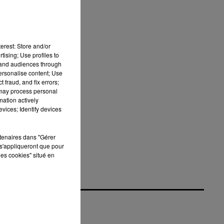
u
erest: Store and/or
tising; Use profiles to
tand audiences through
personalise content; Use
 fraud, and fix errors;
 may process personal
mation actively
vices; Identify devices
rtenaires dans "Gérer
s'appliqueront que pour
les cookies" situé en