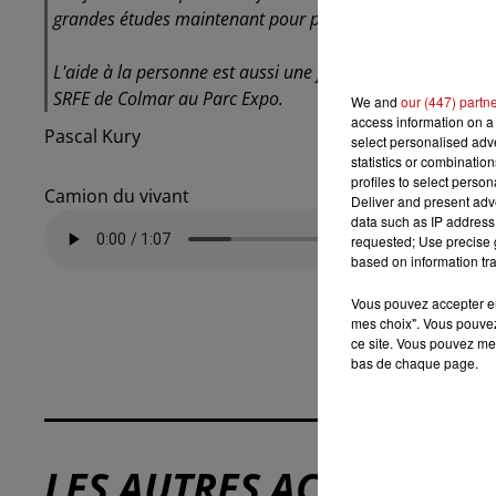
grandes études maintenant pour pouvoir aller travailler da
L'aide à la personne est aussi une filière certes méconnue
SRFE de Colmar au Parc Expo.
We and
our (447) partn
access information on a 
Pascal Kury
select personalised ad
statistics or combinatio
profiles to select person
Camion du vivant
Deliver and present adv
data such as IP address 
requested; Use precise g
based on information tra
Vous pouvez accepter en 
mes choix". Vous pouvez
ce site. Vous pouvez met
bas de chaque page.
LES AUTRES ACTUALITÉS