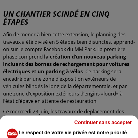
UN CHANTIER SCINDÉ EN CINQ
ÉTAPES
Afin de mener à bien cette extension, le planning des
travaux a été divisé en 5 étapes bien distinctes, apprend-
on sur le compte Facebook du MM Park. La première
phase comprend
la création d’un nouveau parking
incluant des bornes de rechargement pour voitures
électriques et un parking à vélos
. Ce parking sera
encadré par une zone d’exposition extérieurs de
véhicules blindés le long de la départementale, et par
une zone d’exposition extérieurs d’engins «lourd» à
l’état d’épave en attente de restauration.
Ce mercredi 23 juin, les travaux de déplacement des
engins lourds ont commencé sur le site, à l'aide de
Continuer sans accepter
plusieurs grues et de camions de transport spécialisés
Le respect de votre vie privée est notre priorité
dans les charges lourdes.