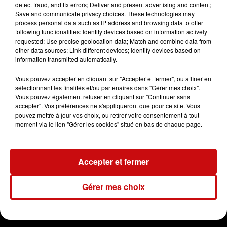
detect fraud, and fix errors; Deliver and present advertising and content;
Dreyeckland
bas rhin
Save and communicate privacy choices. These technologies may
process personal data such as IP address and browsing data to offer
following functionalities: Identify devices based on information actively
Radio DKL
requested; Use precise geolocation data; Match and combine data from
Parlons Elsassich
other data sources; Link different devices; Identify devices based on
information transmitted automatically.
0:00
2 min 33 sec
Vous pouvez accepter en cliquant sur "Accepter et fermer", ou affiner en
sélectionnant les finalités et/ou partenaires dans "Gérer mes choix".
Vous pouvez également refuser en cliquant sur "Continuer sans
accepter". Vos préférences ne s'appliqueront que pour ce site. Vous
pouvez mettre à jour vos choix, ou retirer votre consentement à tout
14 février 2024 - 2 min 33 sec
moment via le lien "Gérer les cookies" situé en bas de chaque page.
LA SAINTE CATHERINE 24/11/2023
Accepter et fermer
Parlons Elsassich
Gérer mes choix