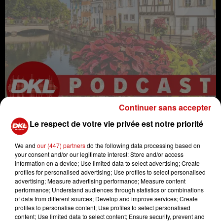
Continuer sans accepter
Le respect de votre vie privée est notre priorité
We and
our (447) partners
do the following data processing based on
your consent and/or our legitimate interest: Store and/or access
information on a device; Use limited data to select advertising; Create
humour
radio
DIVERTISSEMENT
profiles for personalised advertising; Use profiles to select personalised
advertising; Measure advertising performance; Measure content
langue
alsace
elsass
performance; Understand audiences through statistics or combinations
Haut-Rhin
liberté
leçon
of data from different sources; Develop and improve services; Create
profiles to personalise content; Use profiles to select personalised
Parlons elsassisch
DKL
content; Use limited data to select content; Ensure security, prevent and