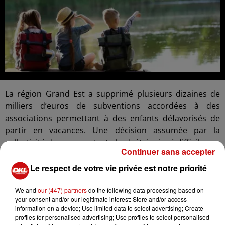
La région Grand Est a supprimé plusieurs dizaines de
milliers d’euros de subventions accordées à des
associations permettant à des enfants défavorisés de
partir en vacances. Une décision assumée par la
collectivité dans un contexte budgétaire jugé difficile.
Continuer sans accepter
Selon Élisabeth Del Genini, vice-présidente de la région
Le respect de votre vie privée est notre priorité
en charge de la citoyenneté et de la vie associative, cette
aide ne relève pas des compétences obligatoires de la
We and
our (447) partners
do the following data processing based on
région. La collectivité souhaite désormais recentrer ses
your consent and/or our legitimate interest: Store and/or access
financements sur ses prérogatives principales.
information on a device; Use limited data to select advertising; Create
profiles for personalised advertising; Use profiles to select personalised