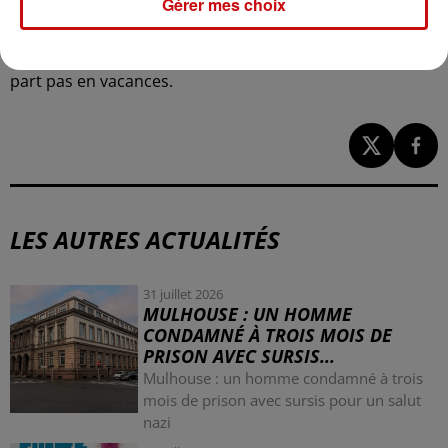
Gérer mes choix
nouveaux financements. Elles rappellent l’importance de
ces séjours pour des enfants qui, souvent, ne quittent
jamais leur quotidien. En France, un enfant sur trois ne
part pas en vacances.
LES AUTRES ACTUALITÉS
31 juillet 2026
MULHOUSE : UN HOMME
CONDAMNÉ À TROIS MOIS DE
PRISON AVEC SURSIS...
Mulhouse : un homme condamné à trois
mois de prison avec sursis pour un salut
nazi