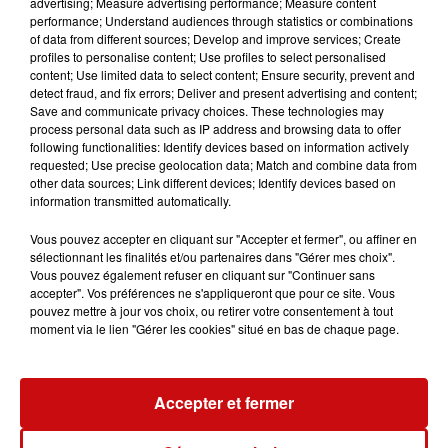
advertising; Measure advertising performance; Measure content
performance; Understand audiences through statistics or combinations
En Alsace, plusieurs associations sont directement
of data from different sources; Develop and improve services; Create
touchées par cette suppression. Jeunesse au Plein Air
profiles to personalise content; Use profiles to select personalised
content; Use limited data to select content; Ensure security, prevent and
perd notamment 53 000 euros de subvention, Caritas
detect fraud, and fix errors; Deliver and present advertising and content;
Alsace 10 000 euros, tandis que le Secours populaire ne
Save and communicate privacy choices. These technologies may
recevra plus les 39 000 euros qui avaient permis à près
process personal data such as IP address and browsing data to offer
following functionalities: Identify devices based on information actively
de 2 000 enfants de bénéficier d’activités et de sorties
requested; Use precise geolocation data; Match and combine data from
l’été dernier.
other data sources; Link different devices; Identify devices based on
information transmitted automatically.
Vous pouvez accepter en cliquant sur "Accepter et fermer", ou affiner en
Malgré cette perte financière, les associations assurent
sélectionnant les finalités et/ou partenaires dans "Gérer mes choix".
vouloir maintenir leurs actions. Le Secours populaire du
Vous pouvez également refuser en cliquant sur "Continuer sans
Haut-Rhin affirme notamment que les Journées des
accepter". Vos préférences ne s'appliqueront que pour ce site. Vous
pouvez mettre à jour vos choix, ou retirer votre consentement à tout
oubliés des vacances auront bien lieu cet été grâce à la
moment via le lien "Gérer les cookies" situé en bas de chaque page.
mobilisation des donateurs et des partenaires.
Accepter et fermer
Les structures concernées multiplient désormais les
appels aux dons et les démarches pour trouver de