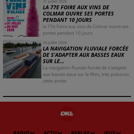
31 juillet 2026
LA 77E FOIRE AUX VINS DE
COLMAR OUVRE SES PORTES
PENDANT 10 JOURS
la 77e Foire aux vins de Colmar ouvre ses
portes pendant 10 jours
30 juillet 2026
LA NAVIGATION FLUVIALE FORCÉE
DE S’ADAPTER AUX BASSES EAUX
SUR LE...
La navigation fluviale forcée de s’adapter
aux basses eaux sur le Rhin, très précoces
cette année
RADIO
ACTU
REPLAY
JEUX