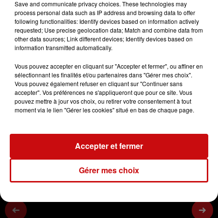
Save and communicate privacy choices. These technologies may
process personal data such as IP address and browsing data to offer
Radio DKL
following functionalities: Identify devices based on information actively
Parlons Elsassich
requested; Use precise geolocation data; Match and combine data from
other data sources; Link different devices; Identify devices based on
information transmitted automatically.
0:00
2 min 13 sec
Vous pouvez accepter en cliquant sur "Accepter et fermer", ou affiner en
sélectionnant les finalités et/ou partenaires dans "Gérer mes choix".
Vous pouvez également refuser en cliquant sur "Continuer sans
accepter". Vos préférences ne s'appliqueront que pour ce site. Vous
14 février 2024 - 2 min 13 sec
pouvez mettre à jour vos choix, ou retirer votre consentement à tout
moment via le lien "Gérer les cookies" situé en bas de chaque page.
LA POMME 23/10/2023
Parlons Elsassich
Accepter et fermer
Gérer mes choix