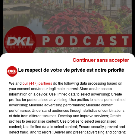
Continuer sans accepter
Le respect de votre vie privée est notre priorité
We and
our (447) partners
do the following data processing based on
your consent and/or our legitimate interest: Store and/or access
humour
radio
DIVERTISSEMENT
information on a device; Use limited data to select advertising; Create
profiles for personalised advertising; Use profiles to select personalised
langue
alsace
elsass
advertising; Measure advertising performance; Measure content
Haut-Rhin
liberté
leçon
performance; Understand audiences through statistics or combinations
of data from different sources; Develop and improve services; Create
Parlons elsassisch
DKL
profiles to personalise content; Use profiles to select personalised
content; Use limited data to select content; Ensure security, prevent and
Dreyeckland
bas rhin
detect fraud, and fix errors; Deliver and present advertising and content;