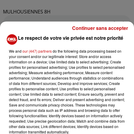
MULHOUSIENNES 8H
Continuer sans accepter
Le respect de votre vie privée est notre priorité
We and
our (447) partners
do the following data processing based on
your consent and/or our legitimate interest: Store and/or access
information on a device; Use limited data to select advertising; Create
profiles for personalised advertising; Use profiles to select personalised
advertising; Measure advertising performance; Measure content
performance; Understand audiences through statistics or combinations
LES AUTRES ACTUALITÉS
of data from different sources; Develop and improve services; Create
profiles to personalise content; Use profiles to select personalised
content; Use limited data to select content; Ensure security, prevent and
31 juillet 2026
detect fraud, and fix errors; Deliver and present advertising and content;
MULHOUSE : UN HOMME
Save and communicate privacy choices. These technologies may
CONDAMNÉ À TROIS MOIS DE
process personal data such as IP address and browsing data to offer
PRISON AVEC SURSIS...
following functionalities: Identify devices based on information actively
requested; Use precise geolocation data; Match and combine data from
Mulhouse : un homme condamné à trois
other data sources; Link different devices; Identify devices based on
mois de prison avec sursis pour un salut
information transmitted automatically.