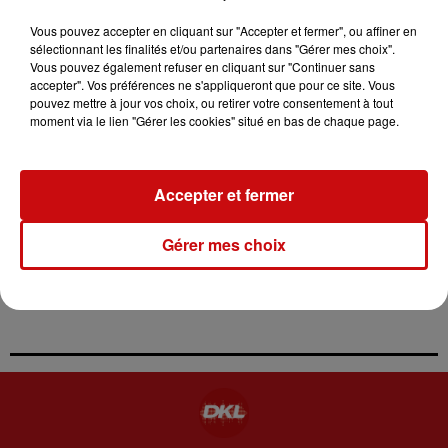
nazi
Vous pouvez accepter en cliquant sur "Accepter et fermer", ou affiner en
31 juillet 2026
sélectionnant les finalités et/ou partenaires dans "Gérer mes choix".
LA 77E FOIRE AUX VINS DE
Vous pouvez également refuser en cliquant sur "Continuer sans
COLMAR OUVRE SES PORTES
accepter". Vos préférences ne s'appliqueront que pour ce site. Vous
PENDANT 10 JOURS
pouvez mettre à jour vos choix, ou retirer votre consentement à tout
la 77e Foire aux vins de Colmar ouvre ses
moment via le lien "Gérer les cookies" situé en bas de chaque page.
portes pendant 10 jours
30 juillet 2026
LA NAVIGATION FLUVIALE FORCÉE
Accepter et fermer
DE S’ADAPTER AUX BASSES EAUX
SUR LE...
Gérer mes choix
La navigation fluviale forcée de s’adapter
aux basses eaux sur le Rhin, très précoces
cette année