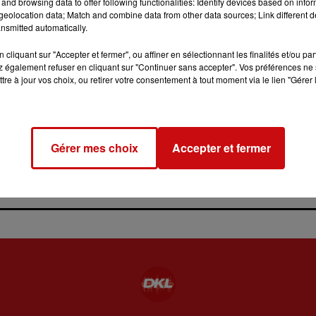
and browsing data to offer following functionalities: Identify devices based on infor
eolocation data; Match and combine data from other data sources; Link different de
nsmitted automatically.
cliquant sur "Accepter et fermer", ou affiner en sélectionnant les finalités et/ou pa
 également refuser en cliquant sur "Continuer sans accepter". Vos préférences ne 
31 juillet 2026
tre à jour vos choix, ou retirer votre consentement à tout moment via le lien "Gérer 
LA 77E FOIRE AUX VINS DE
COLMAR OUVRE SES PORTES
PENDANT 10 JOURS
la 77e Foire aux vins de Colmar
Gérer mes choix
Accepter et fermer
ouvre ses portes pendant 10
jours