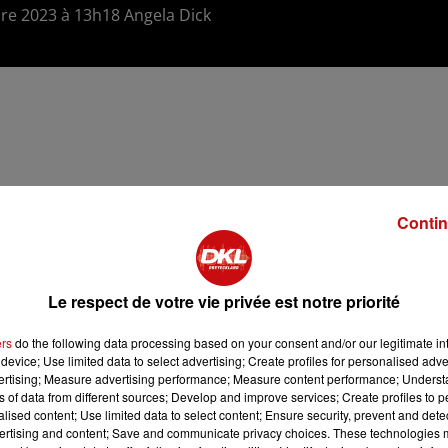
bre 2023 à 13h18 Angela Dick
Contin
Le respect de votre vie privée est notre priorité
ers
do the following data processing based on your consent and/or our legitimate int
device; Use limited data to select advertising; Create profiles for personalised adver
vertising; Measure advertising performance; Measure content performance; Unders
ns of data from different sources; Develop and improve services; Create profiles to 
alised content; Use limited data to select content; Ensure security, prevent and detect
ertising and content; Save and communicate privacy choices. These technologies