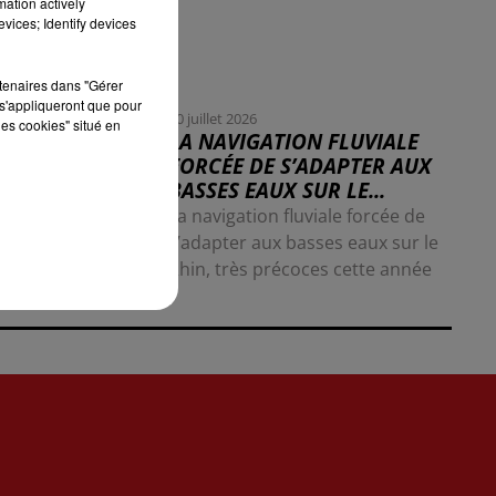
mation actively
vices; Identify devices
rtenaires dans "Gérer
s'appliqueront que pour
30 juillet 2026
les cookies" situé en
LA NAVIGATION FLUVIALE
FORCÉE DE S’ADAPTER AUX
BASSES EAUX SUR LE...
La navigation fluviale forcée de
s’adapter aux basses eaux sur le
Rhin, très précoces cette année