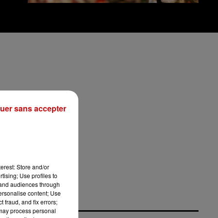
uer sans accepter
erest: Store and/or
tising; Use profiles to
tand audiences through
personalise content; Use
 fraud, and fix errors;
 may process personal