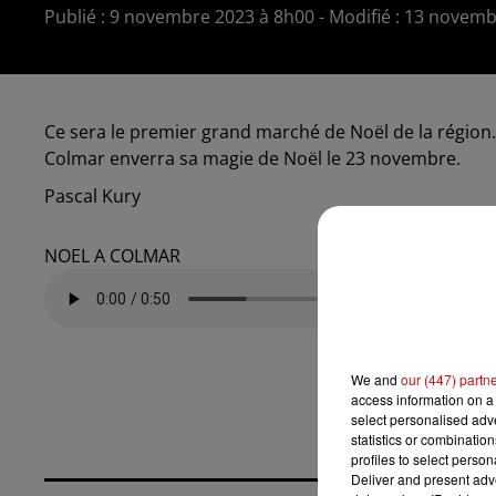
Publié : 9 novembre 2023 à 8h00 - Modifié : 13 novem
Ce sera le premier grand marché de Noël de la région.
Colmar enverra sa magie de Noël le 23 novembre.
Pascal Kury
NOEL A COLMAR
We and
our (447) partn
access information on a 
select personalised ad
statistics or combinatio
profiles to select person
Deliver and present adv