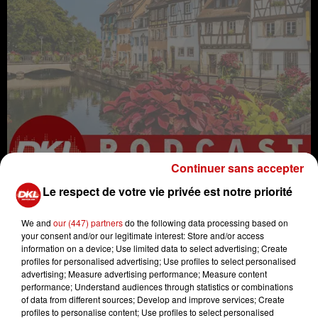
Continuer sans accepter
Le respect de votre vie privée est notre priorité
We and
our (447) partners
do the following data processing based on
your consent and/or our legitimate interest: Store and/or access
information on a device; Use limited data to select advertising; Create
profiles for personalised advertising; Use profiles to select personalised
humour
radio
DIVERTISSEMENT
advertising; Measure advertising performance; Measure content
performance; Understand audiences through statistics or combinations
langue
alsace
elsass
of data from different sources; Develop and improve services; Create
Haut-Rhin
liberté
leçon
profiles to personalise content; Use profiles to select personalised