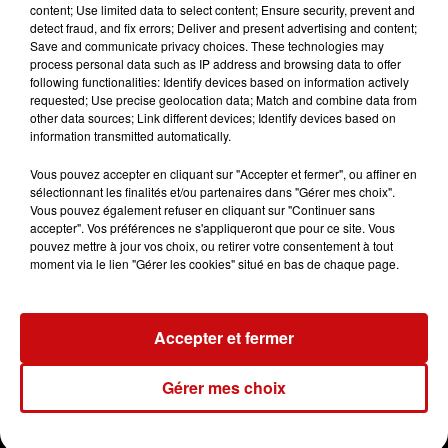
content; Use limited data to select content; Ensure security, prevent and
Parlons elsassisch
DKL
detect fraud, and fix errors; Deliver and present advertising and content;
Save and communicate privacy choices. These technologies may
Dreyeckland
bas rhin
process personal data such as IP address and browsing data to offer
following functionalities: Identify devices based on information actively
requested; Use precise geolocation data; Match and combine data from
Radio DKL
other data sources; Link different devices; Identify devices based on
information transmitted automatically.
Parlons Elsassich
Vous pouvez accepter en cliquant sur "Accepter et fermer", ou affiner en
sélectionnant les finalités et/ou partenaires dans "Gérer mes choix".
0:00
2 min
Vous pouvez également refuser en cliquant sur "Continuer sans
accepter". Vos préférences ne s'appliqueront que pour ce site. Vous
pouvez mettre à jour vos choix, ou retirer votre consentement à tout
moment via le lien "Gérer les cookies" situé en bas de chaque page.
15 février 2024 - 2 min
LA FOIRE AUX CELIBATAIRES 14/02/2024
Accepter et fermer
Parlons Elsassich
Gérer mes choix