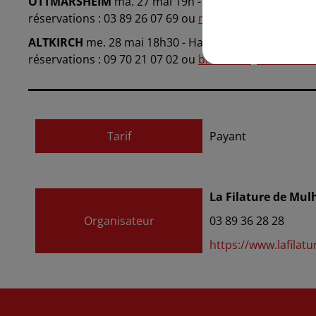
OTTMARSHEIM
ma. 27 mai 19h - Salle des Fêtes
réservations : 03 89 26 07 69 ou
mediatheque@ottmar
ALTKIRCH
me. 28 mai 18h30 - Halle au Blé
réservations : 09 70 21 07 02 ou
billetterie@mairie-altk
Tarif
Payant
La Filature de Mu
Organisateur
03 89 36 28 28
https://www.lafilat