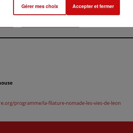
Gérer mes choix
Accepter et fermer
sheim.fr
irch.fr
ou
www.halleauble-altkirch.fr
lhouse
ure.org/programme/la-filature-nomade-les-vies-de-leon