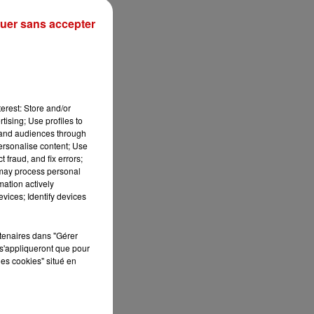
uer sans accepter
erest: Store and/or
tising; Use profiles to
tand audiences through
personalise content; Use
 fraud, and fix errors;
 may process personal
mation actively
vices; Identify devices
rtenaires dans "Gérer
s'appliqueront que pour
les cookies" situé en