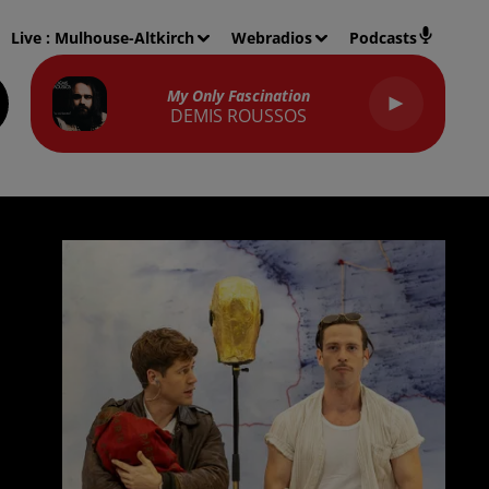
Live :
Mulhouse-Altkirch
Webradios
Podcasts
My Only Fascination
DEMIS ROUSSOS