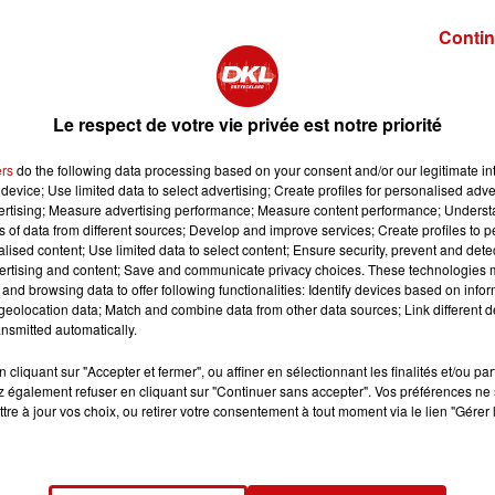
Contin
a Galerie
Le respect de votre vie privée est notre priorité
ers
do the following data processing based on your consent and/or our legitimate int
l & Culturel
device; Use limited data to select advertising; Create profiles for personalised adver
ueil du BOAT aux horaires d’ouverture
vertising; Measure advertising performance; Measure content performance; Unders
ns of data from different sources; Develop and improve services; Create profiles to 
é Cassin
alised content; Use limited data to select content; Ensure security, prevent and detect
ch.fr
ertising and content; Save and communicate privacy choices. These technologies
and browsing data to offer following functionalities: Identify devices based on infor
eolocation data; Match and combine data from other data sources; Link different de
k.fr
nsmitted automatically.
cliquant sur "Accepter et fermer", ou affiner en sélectionnant les finalités et/ou pa
 également refuser en cliquant sur "Continuer sans accepter". Vos préférences ne 
tre à jour vos choix, ou retirer votre consentement à tout moment via le lien "Gérer 