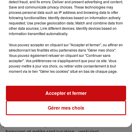
detect fraud, and fix errors; Deliver and present advertising and content;
1e halte : apéritif, bretzel - 2e halte : entrée (salade
Save and communicate privacy choices. These technologies may
vigneronne) - 3e halte intermède rafraîchissant (trou
process personal data such as IP address and browsing data to offer
alsacien) - 4e halte repas au choix café dessert sous
following functionalities: Identify devices based on information actively
requested; Use precise geolocation data; Match and combine data from
chapiteau.
other data sources; Link different devices; Identify devices based on
Réservation avant le 1e mai : SPAETY Jean-Marie -
06 70
information transmitted automatically.
36 87 77
.
Vous pouvez accepter en cliquant sur "Accepter et fermer", ou affiner en
- le mercredi 8 mai, Soirée Génération 90' / 2000, animé
sélectionnant les finalités et/ou partenaires dans "Gérer mes choix".
par DJ Mast ; ouverture du chapiteau à 19h ; début de
Vous pouvez également refuser en cliquant sur "Continuer sans
accepter". Vos préférences ne s'appliqueront que pour ce site. Vous
soirée à 22h ; Tous repas possibles.
pouvez mettre à jour vos choix, ou retirer votre consentement à tout
moment via le lien "Gérer les cookies" situé en bas de chaque page.
- le jeudi 9 mai, après-midi et soirée dansantes : dès 12h,
puis 18h30, sous chapiteau, un repas dansant animé par
l'orchestre Melody Boy's. Entrée libre.
Accepter et fermer
Pour les sportifs : Les Foulées d'Ungersheim : 16
e
Course Nature d'Ungersheim.
Gérer mes choix
- le vendredi 10 mai, à partir de 20h30 sous chapiteau,
Soirée Big Mousse Party avec Jeremy Despres, avec une
piste sèche et une piste humide (entrée de 20h30 à 2h30
- boissons et petite restauration - vestiaire)