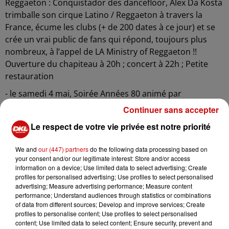
Reggaeton : Conquistador des dancefloor, Alex Da Kosta
trimballe son cirque Latino / Reggaeton à travers la
France, écume les clubs (+ de 200 dates à ce jour) et se
crée un vrai public de fans qui répond, toujours plus
nombreux, à l’appel de LA Ministry of Reggaeton !!
Ouverture du chapiteau à 20h ; concert à 22h ; Petite
restauration
- le samedi 4 mai, Soirée Années 80 animé par
Challenger ; ouverture du chapiteau à 19h. Tous repas
Continuer sans accepter
possibles.
Le respect de votre vie privée est notre priorité
- le dimanche 5 mai, Election des Miss, suivi de son bal
animé par Collins' Orchestra ; ouverture du chapiteau à
We and
our (447) partners
do the following data processing based on
your consent and/or our legitimate interest: Store and/or access
12h. Restauration à partir de 12h et 18h30. Bal de 13h30
information on a device; Use limited data to select advertising; Create
à 18h / Reprise 20h30 à 23h. Entrée libre
profiles for personalised advertising; Use profiles to select personalised
3
e
balade gourmande du Cochonnet : parcours de 9 km
advertising; Measure advertising performance; Measure content
performance; Understand audiences through statistics or combinations
dans le village et la forêt ungershermoise alentour.
of data from different sources; Develop and improve services; Create
Départ toutes les 15 minutes, sous le chapiteau, entre
profiles to personalise content; Use profiles to select personalised
9h30 et 11h. Places limitées
content; Use limited data to select content; Ensure security, prevent and