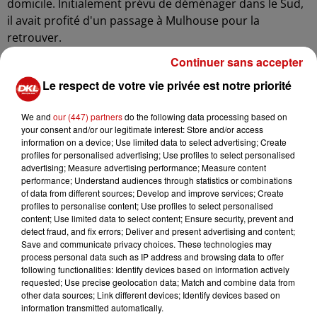
domicile. Initialement prévu de déménager dans le Sud,
il avait profité d'un passage à Mulhouse pour la
retrouver.
La femme, légèrement blessée, s'était échappée de
Continuer sans accepter
l'hôpital deux heures après avoir été admise aux
Le respect de votre vie privée est notre priorité
urgences. Elle avait contacté son ex-compagnon qui
l'avait récupérée en voiture. Une dispute avait éclaté sur
We and
our (447) partners
do the following data processing based on
un parking à Riedisheim, où l'homme avait percuté la
your consent and/or our legitimate interest: Store and/or access
information on a device; Use limited data to select advertising; Create
femme alors qu'elle se trouvait devant le véhicule.
profiles for personalised advertising; Use profiles to select personalised
advertising; Measure advertising performance; Measure content
Des témoins ont alerté la police et ont tenté de secourir
performance; Understand audiences through statistics or combinations
la victime. Revenant sur les lieux alors que la police était
of data from different sources; Develop and improve services; Create
présente, l'homme a été arrêté et placé en garde à vue.
profiles to personalise content; Use profiles to select personalised
content; Use limited data to select content; Ensure security, prevent and
Son taux d'alcoolémie s'élevait à 1,26 gramme par litre
detect fraud, and fix errors; Deliver and present advertising and content;
de sang.
Save and communicate privacy choices. These technologies may
process personal data such as IP address and browsing data to offer
Présenté devant un juge d'instruction, l'homme a été
following functionalities: Identify devices based on information actively
mis en examen pour violences ayant entraîné la mort de
requested; Use precise geolocation data; Match and combine data from
sa conjointe. Le parquet a requis sa détention, qui a été
other data sources; Link different devices; Identify devices based on
information transmitted automatically.
ordonnée par le juge des libertés et de la détention.