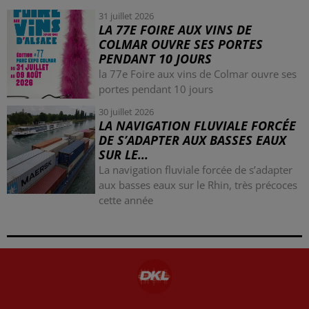
31 juillet 2026
LA 77E FOIRE AUX VINS DE
COLMAR OUVRE SES PORTES
PENDANT 10 JOURS
la 77e Foire aux vins de Colmar ouvre ses
portes pendant 10 jours
30 juillet 2026
LA NAVIGATION FLUVIALE FORCÉE
DE S’ADAPTER AUX BASSES EAUX
SUR LE...
La navigation fluviale forcée de s’adapter
aux basses eaux sur le Rhin, très précoces
cette année