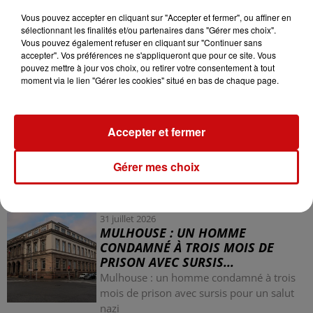
Vous pouvez accepter en cliquant sur "Accepter et fermer", ou affiner en
Cette tragédie s'inscrit dans un contexte alarmant de
sélectionnant les finalités et/ou partenaires dans "Gérer mes choix".
violence conjugale, avec 39 femmes décédées depuis le
Vous pouvez également refuser en cliquant sur "Continuer sans
début de l'année, tuées par leur compagnon ou ex-
accepter". Vos préférences ne s'appliqueront que pour ce site. Vous
pouvez mettre à jour vos choix, ou retirer votre consentement à tout
compagnon.
moment via le lien "Gérer les cookies" situé en bas de chaque page.
Accepter et fermer
Gérer mes choix
LES AUTRES ACTUALITÉS
31 juillet 2026
MULHOUSE : UN HOMME
CONDAMNÉ À TROIS MOIS DE
PRISON AVEC SURSIS...
Mulhouse : un homme condamné à trois
mois de prison avec sursis pour un salut
nazi