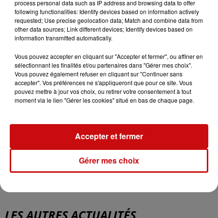
process personal data such as IP address and browsing data to offer
déjà subi suffisamment de critiques.
following functionalities: Identify devices based on information actively
À la suite de ce drame, des mesures de sécurité
requested; Use precise geolocation data; Match and combine data from
other data sources; Link different devices; Identify devices based on
supplémentaires avaient été mises en place, incluant
information transmitted automatically.
des portiques de sécurité, des détecteurs de métaux et
des palpations pour les femmes. L’incident a soulevé des
Vous pouvez accepter en cliquant sur "Accepter et fermer", ou affiner en
sélectionnant les finalités et/ou partenaires dans "Gérer mes choix".
interrogations concernant la responsabilité de
Vous pouvez également refuser en cliquant sur "Continuer sans
l’établissement, avec la publication d’une pétition en
accepter". Vos préférences ne s'appliqueront que pour ce site. Vous
ligne demandant la fermeture du Mille Club pour « des
pouvez mettre à jour vos choix, ou retirer votre consentement à tout
moment via le lien "Gérer les cookies" situé en bas de chaque page.
raisons de sécurité publique », qui a recueilli plus de 2
000 signatures, citant des bagarres fréquentes, des
scènes de violence et des problèmes de surcharge dans
Accepter et fermer
l’établissement.
Gérer mes choix
LES AUTRES ACTUALITÉS