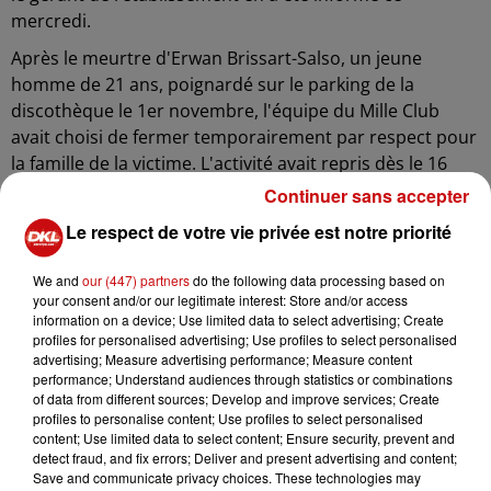
mercredi.
Après le meurtre d'Erwan Brissart-Salso, un jeune
homme de 21 ans, poignardé sur le parking de la
discothèque le 1er novembre, l'équipe du Mille Club
avait choisi de fermer temporairement par respect pour
la famille de la victime. L'activité avait repris dès le 16
novembre.
Continuer sans accepter
Cependant, le vendredi 20 décembre, les gérants ont
Le respect de votre vie privée est notre priorité
annoncé la fermeture temporaire de l’établissement sur
les réseaux sociaux, annulant ainsi les soirées de fin
We and
our (447) partners
do the following data processing based on
your consent and/or our legitimate interest: Store and/or access
d'année très populaires. Un communiqué publié par la
information on a device; Use limited data to select advertising; Create
discothèque remerciait les clients pour leur
profiles for personalised advertising; Use profiles to select personalised
compréhension et fidélité, tout en promettant de
advertising; Measure advertising performance; Measure content
performance; Understand audiences through statistics or combinations
communiquer de nouvelles informations au moment
of data from different sources; Develop and improve services; Create
opportun.
profiles to personalise content; Use profiles to select personalised
content; Use limited data to select content; Ensure security, prevent and
Nicolas Haller, gérant du Mille Club depuis huit ans, a
detect fraud, and fix errors; Deliver and present advertising and content;
préféré ne pas faire de commentaire, estimant avoir
Save and communicate privacy choices. These technologies may