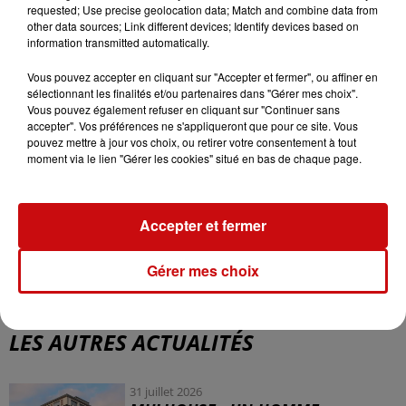
requested; Use precise geolocation data; Match and combine data from
l'Illiade à Illkirch. 8 musiciens sur scène autour de l'album
other data sources; Link different devices; Identify devices based on
"Le Jaune" sorti l'an dernier, des airs composés lors des
information transmitted automatically.
résidences itinérantes.
Vous pouvez accepter en cliquant sur "Accepter et fermer", ou affiner en
Pascal Kury
sélectionnant les finalités et/ou partenaires dans "Gérer mes choix".
Vous pouvez également refuser en cliquant sur "Continuer sans
accepter". Vos préférences ne s'appliqueront que pour ce site. Vous
BAL US TRAD
pouvez mettre à jour vos choix, ou retirer votre consentement à tout
moment via le lien "Gérer les cookies" situé en bas de chaque page.
Accepter et fermer
Gérer mes choix
LES AUTRES ACTUALITÉS
31 juillet 2026