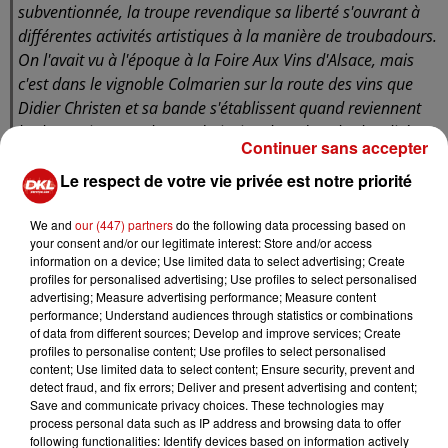
subventionnée, la troupe revendique sa liberté s'ouvrant à
différentes activités artistiques à la manière de troubadours.
On l'avait vu à l'époque à la Foire Aux Vins d'Alsace, mais
c'est dans le vignoble Colmarien sur la route des vins que
Didier Christen et sa bande s'établissent quand reviennent
les beaux jours. Bal'us'trad s'invite alors dans les localités
Continuer sans accepter
sans prévenir et assure le spectacle pour le bonheur des
Le respect de votre vie privée est notre priorité
habitants et des touristes.
We and
our (447) partners
do the following data processing based on
Didier Christen :
"Créer du lien, là où on est on essaye de
your consent and/or our legitimate interest: Store and/or access
prendre le temps et il y a des endroits où on retourne
information on a device; Use limited data to select advertising; Create
chaque année et c'est vrai que quand on retourne sur des
profiles for personalised advertising; Use profiles to select personalised
advertising; Measure advertising performance; Measure content
prestations, on est très content de revoir les gens qu'on a vu
performance; Understand audiences through statistics or combinations
déjà les années passées. Et en Alsace, voilà, on n'est pas tout
of data from different sources; Develop and improve services; Create
le temps sur des prestations où on retourne, mais au bout
profiles to personalise content; Use profiles to select personalised
content; Use limited data to select content; Ensure security, prevent and
de 20 ans, 22 ans, oui, il y a des endroits où on retourne."
detect fraud, and fix errors; Deliver and present advertising and content;
Save and communicate privacy choices. These technologies may
Aujourd'hui, Bal'us'trad va à la rencontre d'un public en
process personal data such as IP address and browsing data to offer
following functionalities: Identify devices based on information actively
salle, vendredi 20h à l'Espace Grün de Cernay, le 11 avril à