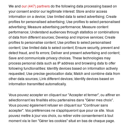
candidature de Kamala Harris suscite de grandes
We and
our (447) partners
do the following data processing based on
attentes.
your consent and/or our legitimate interest: Store and/or access
information on a device; Use limited data to select advertising; Create
"Yes, she can !" Depuis la tribune de la convention
profiles for personalised advertising; Use profiles to select personalised
démocrate, mardi 20 août, Barack Obama a enflammé la
advertising; Measure advertising performance; Measure content
performance; Understand audiences through statistics or combinations
salle du United Center de Chicago. En revisitant son
of data from different sources; Develop and improve services; Create
célèbre slogan de campagne, il a affirmé que Kamala
profiles to personalise content; Use profiles to select personalised
Harris est, selon lui, la digne héritière de son parcours.
content; Use limited data to select content; Ensure security, prevent and
detect fraud, and fix errors; Deliver and present advertising and content;
Avant lui, Michelle Obama, tout aussi acclamée par les
Save and communicate privacy choices. These technologies may
partisans du parti, a pris la parole, déclarant que
process personal data such as IP address and browsing data to offer
"l'espoir est de retour" à moins de trois mois de
following functionalities: Identify devices based on information actively
requested; Use precise geolocation data; Match and combine data from
l'élection présidentielle.
other data sources; Link different devices; Identify devices based on
information transmitted automatically.
Vous pouvez accepter en cliquant sur "Accepter et fermer", ou affiner en
sélectionnant les finalités et/ou partenaires dans "Gérer mes choix".
Vous pouvez également refuser en cliquant sur "Continuer sans
accepter". Vos préférences ne s'appliqueront que pour ce site. Vous
pouvez mettre à jour vos choix, ou retirer votre consentement à tout
LES AUTRES ACTUALITÉS
moment via le lien "Gérer les cookies" situé en bas de chaque page.