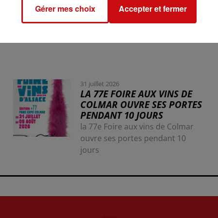
Gérer mes choix
Accepter et fermer
31 juillet 2026
LA 77E FOIRE AUX VINS DE
COLMAR OUVRE SES PORTES
PENDANT 10 JOURS
la 77e Foire aux vins de Colmar
ouvre ses portes pendant 10
jours