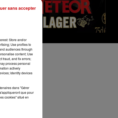
uer sans accepter
erest: Store and/or
tising; Use profiles to
tand audiences through
personalise content; Use
 fraud, and fix errors;
 may process personal
mation actively
vices; Identify devices
rtenaires dans "Gérer
de
s'appliqueront que pour
les cookies" situé en