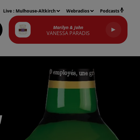
Live :
Mulhouse-Altkirch
Webradios
Podcasts
Marilyn & John
VANESSA PARADIS
U