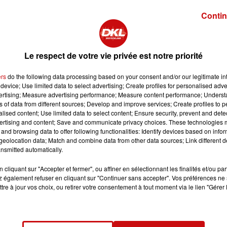
Contin
Le respect de votre vie privée est notre priorité
ers
do the following data processing based on your consent and/or our legitimate int
device; Use limited data to select advertising; Create profiles for personalised adver
vertising; Measure advertising performance; Measure content performance; Unders
ns of data from different sources; Develop and improve services; Create profiles to 
t de Marseille. La Brasserie Meteor, institution familiale et
alised content; Use limited data to select content; Ensure security, prevent and detect
sa première adresse gourmande hors de Strasbourg. Situé
ertising and content; Save and communicate privacy choices. These technologies
and browsing data to offer following functionalities: Identify devices based on infor
proposera un espace de 230 places en intérieur et 220 en
eolocation data; Match and combine data from other data sources; Link different de
les moments de vie.
nsmitted automatically.
, selon Meteor, convivialité, dynamisme et créativité. Déjà
cliquant sur "Accepter et fermer", ou affiner en sélectionnant les finalités et/ou pa
lsacienne trouvent avec cette ouverture une nouvelle façon 
 également refuser en cliquant sur "Continuer sans accepter". Vos préférences ne 
lais.
tre à jour vos choix, ou retirer votre consentement à tout moment via le lien "Gérer 