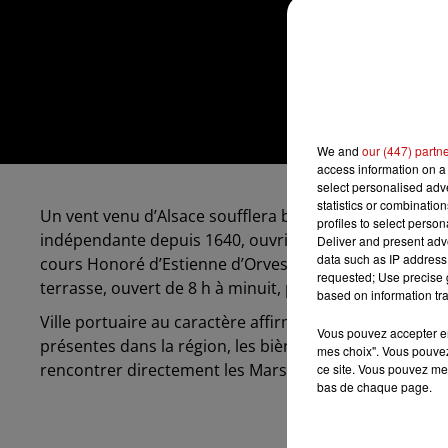
We and
our (447) partn
access information on a 
select personalised ad
statistics or combinatio
Un vent venu d’Alsace soufflera bientôt sur le Vieux-Por
profiles to select person
indépendante depuis 1640, ouvrira à l’automne 2025 
Deliver and present adv
data such as IP address 
cours Honoré d’Estienne d’Orves,
Le Meteor Vieux-Port
requested; Use precise g
terrasse, ouvert de 8 h à minuit, pour accueillir tous 
based on information tra
Ville portuaire au caractère affirmé, Marseille incarne
Vous pouvez accepter en 
présentes dans la région, les bières de la brasserie a
mes choix". Vous pouvez
rencontrer directement les Marseillaises et les Marseil
ce site. Vous pouvez met
bas de chaque page.