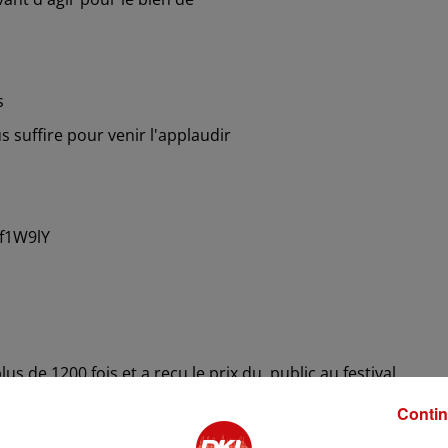
as
s suffire pour venir l'applaudir
uf1W9lY
el
s de 1200 fois et a reçu le prix du public au festival
spectacle « Santé ! ».
Contin
conte toutes ses aventures dans son « One Medical Show ».