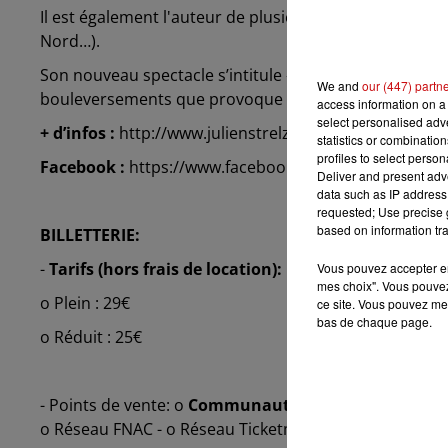
Il est également l'auteur de plusieurs livres sur les e
Nord…).
Son nouveau spectacle s’intitule « Ça passe trop vite ! 
We and
our (447) partn
bouleversements que provoque l’arrivée d’un premier
access information on a 
select personalised ad
+ d’infos :
http://www.julienstrelzyk.fr/
statistics or combinatio
profiles to select person
Facebook :
https://www.facebook.com/julienstrelzyk
Deliver and present adv
data such as IP address 
requested; Use precise g
based on information tra
BILLETTERIE:
-
Tarifs (hors frais de location):
Vous pouvez accepter en 
mes choix". Vous pouvez
o Plein : 29€
ce site. Vous pouvez met
bas de chaque page.
o Réduit : 25€
- Points de vente: o
Communauté de Communes du P
o Réseau FNAC - o Réseau Ticketmaster - o See Tickets