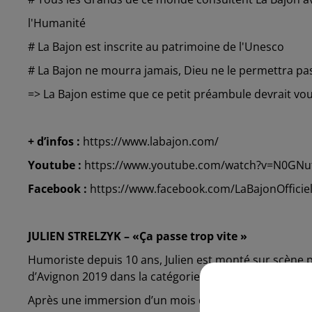
l'Humanité
# La Bajon est inscrite au patrimoine de l'Unesco
# La Bajon ne mourra jamais, Dieu ne le permettra p
=> La Bajon estime que ce petit préambule devrait vou
+ d’infos :
https://www.labajon.com/
Youtube :
https://www.youtube.com/watch?v=N0GN
Facebook :
https://www.facebook.com/LaBajonOffici
JULIEN STRELZYK – «Ça passe trop vite »
Humoriste depuis 10 ans, Julien est monté sur scène plu
d’Avignon 2019 dans la catégorie « Humour » avec son 
Après une immersion d’un mois dans un hôpital, il ra