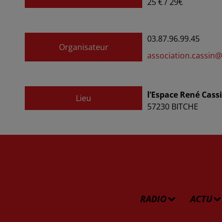
25 € / 29€
03.87.96.99.45
Organisateur
association.cassin
l’Espace René Cass
Lieu
57230
BITCHE
RADIO
ACTU