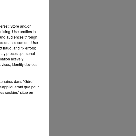
erest: Store and/or
tising; Use profiles to
tand audiences through
personalise content; Use
 fraud, and fix errors;
 may process personal
mation actively
vices; Identify devices
rtenaires dans "Gérer
s'appliqueront que pour
les cookies" situé en
fr