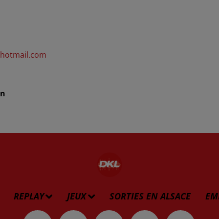
@hotmail.com
in
REPLAY
JEUX
SORTIES EN ALSACE
EM