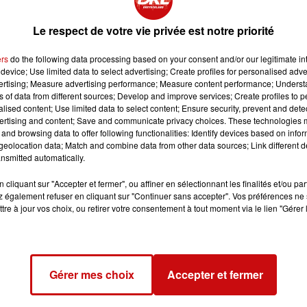
xpressions régionales (Alsace, Lorraine, Bretagne, Provence,
Le respect de votre vie privée est notre priorité
». Cette fois, c’est la paternité et plus généralement les
ers
do the following data processing based on your consent and/or our legitimate int
 bébé dans une famille qui y sont évoqués.
device; Use limited data to select advertising; Create profiles for personalised adver
vertising; Measure advertising performance; Measure content performance; Unders
ns of data from different sources; Develop and improve services; Create profiles to 
alised content; Use limited data to select content; Ensure security, prevent and detect
ertising and content; Save and communicate privacy choices. These technologies
and browsing data to offer following functionalities: Identify devices based on infor
eolocation data; Match and combine data from other data sources; Link different de
nsmitted automatically.
cliquant sur "Accepter et fermer", ou affiner en sélectionnant les finalités et/ou pa
 également refuser en cliquant sur "Continuer sans accepter". Vos préférences ne 
tre à jour vos choix, ou retirer votre consentement à tout moment via le lien "Gérer 
Gérer mes choix
Accepter et fermer
ays de Bitche
/ 03 87 96 99 45 / culture@cc-paysdebitche.
 - o Ticket Regional