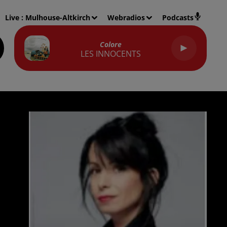
Live :
Mulhouse-Altkirch
Webradios
Podcasts
Colore
LES INNOCENTS