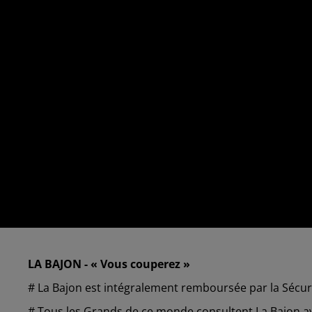
LA BAJON - « Vous couperez »
# La Bajon est intégralement remboursée par la Sécur
# Tous les Grands de ce monde consultent La Bajon av