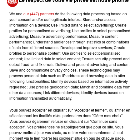
Les pièces de monnaie, quant à elles, sont
particulièrement prisées, notamment celles frappées en
We and
our (447) partners
do the following data processing based on
Alsace. En examinant une pièce de 1855 à l’effigie de
your consent and/or our legitimate interest: Store and/or access
Napoléon, Cécile Doerflinger identifie le poinçon "BB",
information on a device; Use limited data to select advertising; Create
profiles for personalised advertising; Use profiles to select personalised
indiquant qu’elle provient de l’atelier de Strasbourg. Son
advertising; Measure advertising performance; Measure content
estimation dépasse les attentes de Guy Crantz : "Je peux
performance; Understand audiences through statistics or combinations
vous proposer un total de 9 500 euros", annonce-t-elle.
of data from different sources; Develop and improve services; Create
profiles to personalise content; Use profiles to select personalised
Les objets en or suivent ensuite différents circuits : les
content; Use limited data to select content; Ensure security, prevent and
pièces de collection sont revendues à des passionnés,
detect fraud, and fix errors; Deliver and present advertising and content;
Save and communicate privacy choices. These technologies may
tandis que les bijoux sont fondus pour être transformés
process personal data such as IP address and browsing data to offer
en lingots et lingotins, très recherchés par les
following functionalities: Identify devices based on information actively
investisseurs. À titre d’exemple, un lingot de 500
requested; Use precise geolocation data; Match and combine data from
other data sources; Link different devices; Identify devices based on
grammes vaut aujourd’hui environ 45 000 euros.
information transmitted automatically.
"Posséder de l’or, c’est quelque chose de tangible",
souligne Cécile Doerflinger.
Vous pouvez accepter en cliquant sur "Accepter et fermer", ou affiner en
sélectionnant les finalités et/ou partenaires dans "Gérer mes choix".
L’histoire des pièces d’or alsaciennes remonte à
Vous pouvez également refuser en cliquant sur "Continuer sans
accepter". Vos préférences ne s'appliqueront que pour ce site. Vous
plusieurs siècles. Certaines figurent dans les collections
pouvez mettre à jour vos choix, ou retirer votre consentement à tout
de la Bibliothèque nationale et universitaire de
moment via le lien "Gérer les cookies" situé en bas de chaque page.