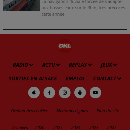
La navigation fluviale forcée de s’adapter
aux basses eaux sur le Rhin, très précoces
cette année
RADIO
ACTU
REPLAY
JEUX
SORTIES EN ALSACE
EMPLOI
CONTACT
Gestion des cookies
Mentions légales
Plan du site
Archives
2026
2025
2024
2023
2022