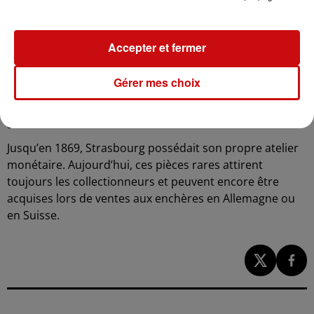
Strasbourg (BNU). "La plus ancienne date de l’époque
mérovingienne, vers 570", précise Daniel Bornemann,
conservateur en chef. D’autres témoignent des
Accepter et fermer
différentes époques de la ville : un florin de la
Renaissance, une pièce frappée du temps de la
Gérer mes choix
République de Strasbourg, ou encore une monnaie
datant de l’intégration de la ville au royaume de France
sous Louis XIV.
Jusqu’en 1869, Strasbourg possédait son propre atelier
monétaire. Aujourd’hui, ces pièces rares attirent
toujours les collectionneurs et peuvent encore être
acquises lors de ventes aux enchères en Allemagne ou
en Suisse.