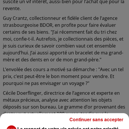
suscite un vif intérêt, aussi bien pour l’achat que pour la
revente.
Guy Crantz, collectionneur et fidèle client de l’agence
strasbourgeoise BDOR, en profite pour faire évaluer
certains de ses biens. "J’ai récemment fait du tri chez
moi, confie-t-il. Autrefois, je collectionnais des pièces, et
je suis curieux de savoir combien vaut cet ensemble
aujourd’hui. J’ai aussi apporté un bracelet de ma grand-
mère et des dents en or de mon grand-père."
L’envolée des cours a motivé sa démarche : "Avec un tel
prix, c’est peut-être le bon moment pour vendre. Et
pourquoi ne pas envisager un voyage ?"
Cécile Doerflinger, directrice de l’agence et experte en
métaux précieux, analyse avec attention les objets
déposés sur son bureau. Le gramme d’or provenant des
dents vaut actuellement 100 euros, tandis que le
Continuer sans accepter
bracelet en or 18 carats est estimé à 4 800 euros.
Le respect de votre vie privée est notre priorité