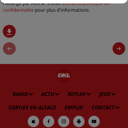
Hébergé par Ausha. Visitez
ausha.co/politique-de-
confidentialite
pour plus d'informations.
RADIO
ACTU
REPLAY
JEUX
SORTIES EN ALSACE
EMPLOI
CONTACT