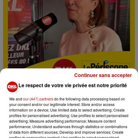
Continuer sans accepter
Le respect de votre vie privée est notre priorité
We and
our (447) partners
do the following data processing based on
your consent and/or our legitimate interest: Store and/or access
information on a device; Use limited data to select advertising; Create
profiles for personalised advertising; Use profiles to select personalised
radio
entrepreneur
alsace
advertising; Measure advertising performance; Measure content
performance; Understand audiences through statistics or combinations
économie
DKL
Periscope
of data from different sources; Develop and improve services; Create
profiles to personalise content; Use profiles to select personalised