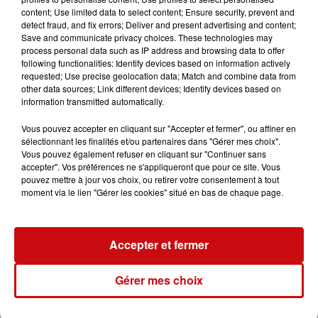
Périscope et DKL
content; Use limited data to select content; Ensure security, prevent and
detect fraud, and fix errors; Deliver and present advertising and content;
Découvrez-en plus sur le parcours de Sophie
Save and communicate privacy choices. These technologies may
Tschirhart, de l'entreprise Working Spirit,
process personal data such as IP address and browsing data to offer
following functionalities: Identify devices based on information actively
spécialisée
requested; Use precise geolocation data; Match and combine data from
other data sources; Link different devices; Identify devices based on
information transmitted automatically.
0:00
7 min 42 sec
Vous pouvez accepter en cliquant sur "Accepter et fermer", ou affiner en
sélectionnant les finalités et/ou partenaires dans "Gérer mes choix".
Vous pouvez également refuser en cliquant sur "Continuer sans
14 mars 2025 - 7 min 42 sec
accepter". Vos préférences ne s'appliqueront que pour ce site. Vous
pouvez mettre à jour vos choix, ou retirer votre consentement à tout
L'INSTANT PÉRISCOPE - SOPHIE TSCHIRHART,
moment via le lien "Gérer les cookies" situé en bas de chaque page.
PDG DE WORKING SPIRIT
Accepter et fermer
Découvrez-en plus sur le parcours de Sophie Tschirhart,
de l'entreprise Working Spirit, spécialisée dans l'emploi
Gérer mes choix
temporaire et des évolutions de l'emploi en France.