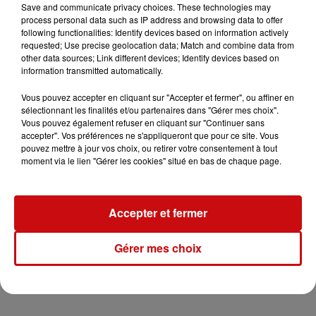
Découvrez-en plus sur Capital Initiative, financeur
Save and communicate privacy choices. These technologies may
process personal data such as IP address and browsing data to offer
alternatif pour les entreprises.
following functionalities: Identify devices based on information actively
requested; Use precise geolocation data; Match and combine data from
other data sources; Link different devices; Identify devices based on
0:00
9 min 11 sec
information transmitted automatically.
Vous pouvez accepter en cliquant sur "Accepter et fermer", ou affiner en
sélectionnant les finalités et/ou partenaires dans "Gérer mes choix".
18 avril 2025 - 9 min 11 sec
Vous pouvez également refuser en cliquant sur "Continuer sans
accepter". Vos préférences ne s'appliqueront que pour ce site. Vous
L'INSTANT PÉRISCOPE - RENÉ HANS, PRÉSIDENT
pouvez mettre à jour vos choix, ou retirer votre consentement à tout
DE CAPITAL INITIATIVE
moment via le lien "Gérer les cookies" situé en bas de chaque page.
Découvrez-en plus sur Capital Initiative, financeur
Accepter et fermer
alternatif pour les entreprises.
Gérer mes choix
Hébergé par Ausha. Visitez
ausha.co/politique-de-
confidentialite
pour plus d'informations.