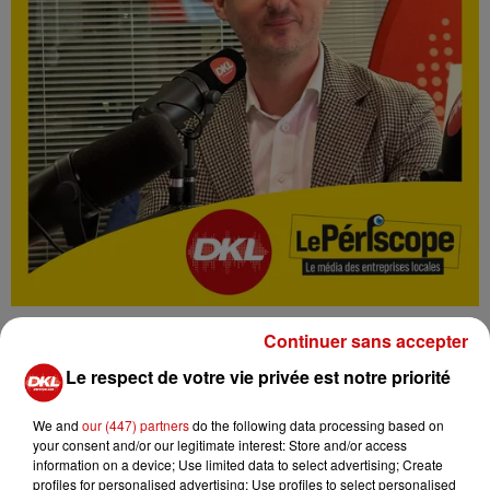
Continuer sans accepter
Le respect de votre vie privée est notre priorité
radio
entrepreneur
alsace
We and
our (447) partners
do the following data processing based on
your consent and/or our legitimate interest: Store and/or access
économie
DKL
Periscope
information on a device; Use limited data to select advertising; Create
profiles for personalised advertising; Use profiles to select personalised