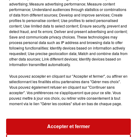
Périscope et DKL
advertising; Measure advertising performance; Measure content
performance; Understand audiences through statistics or combinations
Découvrez-en plus sur l'entreprise Altodis,
of data from different sources; Develop and improve services; Create
profiles to personalise content; Use profiles to select personalised
spécialisée dans la vente, la location et la
content; Use limited data to select content; Ensure security, prevent and
réparation
detect fraud, and fix errors; Deliver and present advertising and content;
Save and communicate privacy choices. These technologies may
process personal data such as IP address and browsing data to offer
0:00
7 min 22 sec
following functionalities: Identify devices based on information actively
requested; Use precise geolocation data; Match and combine data from
other data sources; Link different devices; Identify devices based on
information transmitted automatically.
28 février 2025 - 7 min 22 sec
Vous pouvez accepter en cliquant sur "Accepter et fermer", ou affiner en
L'INSTANT PÉRISCOPE - JÉRÉMY CÔME,
sélectionnant les finalités et/ou partenaires dans "Gérer mes choix".
Vous pouvez également refuser en cliquant sur "Continuer sans
DIRECTEUR GÉNÉRAL ASSOCIÉ D'ALTODIS
accepter". Vos préférences ne s'appliqueront que pour ce site. Vous
pouvez mettre à jour vos choix, ou retirer votre consentement à tout
moment via le lien "Gérer les cookies" situé en bas de chaque page.
Découvrez-en plus sur l'entreprise Altodis, spécialisée
dans la vente, la location et la réparation du matériel de
manutention et de BTP : Altodis et Altodis TP.
Accepter et fermer
Strasbourg