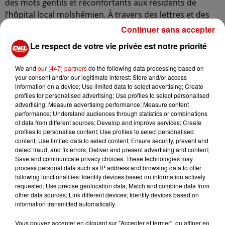
des mots gentils et réconfortants aux résidents de
l’hôpital local molshémien. À travers des lettres et des
cartes postales venues de tous les horizons, les gestes
Continuer sans accepter
de solidarité illuminent le quotidien des aînés résidents.
Le respect de votre vie privée est notre priorité
Une urgence vitale
We and
our (447) partners
do the following data processing based on
La solitude des seniors n’est pas une simple question de
your consent and/or our legitimate interest: Store and/or access
moral : selon les derniers chiffres de l’OMS dévoilés ce
information on a device; Use limited data to select advertising; Create
profiles for personalised advertising; Use profiles to select personalised
mois-ci, un décès toutes les 36 secondes dans le monde
advertising; Measure advertising performance; Measure content
est directement ou indirectement lié à l’isolement. En
performance; Understand audiences through statistics or combinations
plein été, canicules et départs temporaires renforcent la
of data from different sources; Develop and improve services; Create
profiles to personalise content; Use profiles to select personalised
vulnérabilité des personnes âgées laissées seules, ce qui
content; Use limited data to select content; Ensure security, prevent and
rend chaque geste de soutien d’autant plus précieux.
detect fraud, and fix errors; Deliver and present advertising and content;
Save and communicate privacy choices. These technologies may
1 Lettre 1 Sourire et Fizzer, partenaires engagés
process personal data such as IP address and browsing data to offer
following functionalities: Identify devices based on information actively
L’association « 1 Lettre 1 Sourire », déjà active depuis la
requested; Use precise geolocation data; Match and combine data from
crise sanitaire, continue d’apporter du réconfort grâce à
other data sources; Link different devices; Identify devices based on
des courriers manuscrits. Cette année, elle bénéficie
information transmitted automatically.
même du soutien officiel de la ministre de la Culture.
Vous pouvez accepter en cliquant sur "Accepter et fermer", ou affiner en