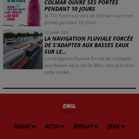
COLMAR OUVRE SES PORTES
PENDANT 10 JOURS
la 77e Foire aux vins de Colmar ouvre ses
portes pendant 10 jours
30 juillet 2026
LA NAVIGATION FLUVIALE FORCÉE
DE S’ADAPTER AUX BASSES EAUX
SUR LE...
La navigation fluviale forcée de s’adapter
aux basses eaux sur le Rhin, très précoces
cette année
RADIO
ACTU
REPLAY
JEUX