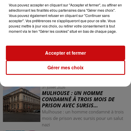
mis le feu à des pneus devant l'ambassade d'Iran,
Vous pouvez accepter en cliquant sur "Accepter et fermer", ou affiner en
sélectionnant les finalités et/ou partenaires dans "Gérer mes choix".
recevant une peine de huit mois de prison avec sursis.
Vous pouvez également refuser en cliquant sur "Continuer sans
Son appel concernant cette affaire a été reporté au 24
accepter". Vos préférences ne s'appliqueront que pour ce site. Vous
juin.
pouvez mettre à jour vos choix, ou retirer votre consentement à tout
moment via le lien "Gérer les cookies" situé en bas de chaque page.
Accepter et fermer
Gérer mes choix
LES AUTRES ACTUALITÉS
31 juillet 2026
MULHOUSE : UN HOMME
CONDAMNÉ À TROIS MOIS DE
PRISON AVEC SURSIS...
Mulhouse : un homme condamné à trois
mois de prison avec sursis pour un salut
nazi