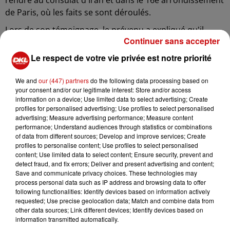
de Paris, où les faits se sont déroulés.
Lors de son témoignage, le prévenu a expliqué qu'il
Continuer sans accepter
n'avait aucunement l'intention de menacer qui que ce
soit, mais qu'il cherchait simplement à se venger des
Le respect de votre vie privée est notre priorité
autorités iraniennes, qu'il considère comme des
"terroristes". Le procureur a souligné que les actes
We and
our (447) partners
do the following data processing based on
your consent and/or our legitimate interest: Store and/or access
reprochés ne relevaient pas d'une "résistance politique",
information on a device; Use limited data to select advertising; Create
mais plutôt d'infractions de droit commun.
profiles for personalised advertising; Use profiles to select personalised
advertising; Measure advertising performance; Measure content
Le sexagénaire s'était introduit dans la section
performance; Understand audiences through statistics or combinations
consulaire de l'ambassade d'Iran, portant un gilet avec
of data from different sources; Develop and improve services; Create
des explosifs factices. Il a été interpellé grâce à
profiles to personalise content; Use profiles to select personalised
content; Use limited data to select content; Ensure security, prevent and
l'intervention des négociateurs de la Brigade rapide
detect fraud, and fix errors; Deliver and present advertising and content;
d'intervention (BRI) après être sorti du bâtiment sans
Save and communicate privacy choices. These technologies may
son gilet.
process personal data such as IP address and browsing data to offer
following functionalities: Identify devices based on information actively
Ce n'est pas la première fois que le prévenu est
requested; Use precise geolocation data; Match and combine data from
other data sources; Link different devices; Identify devices based on
confronté à la justice pour des actes commis au même
information transmitted automatically.
endroit. En octobre, il avait été condamné pour avoir