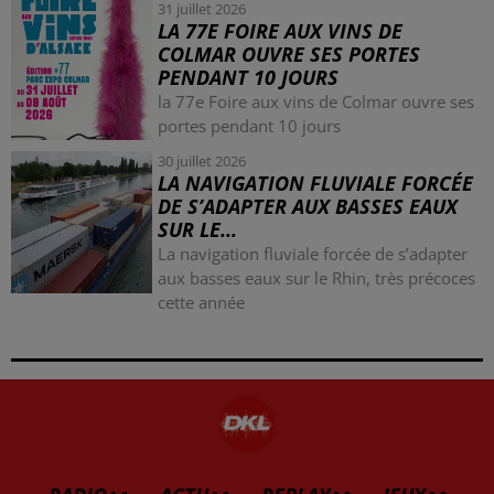
31 juillet 2026
LA 77E FOIRE AUX VINS DE
COLMAR OUVRE SES PORTES
PENDANT 10 JOURS
la 77e Foire aux vins de Colmar ouvre ses
portes pendant 10 jours
30 juillet 2026
LA NAVIGATION FLUVIALE FORCÉE
DE S’ADAPTER AUX BASSES EAUX
SUR LE...
La navigation fluviale forcée de s’adapter
aux basses eaux sur le Rhin, très précoces
cette année