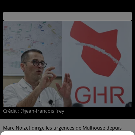
Publié : 10 décembre 2025 à 20h03
Crédit :
@jean-françois frey
Marc Noizet dirige les urgences de Mulhouse depuis
2019. Il a tout connu. Un service en déshérence, le Covid,