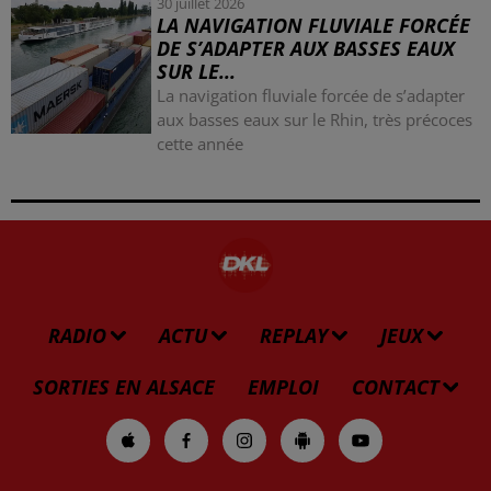
30 juillet 2026
LA NAVIGATION FLUVIALE FORCÉE
DE S’ADAPTER AUX BASSES EAUX
SUR LE...
La navigation fluviale forcée de s’adapter
aux basses eaux sur le Rhin, très précoces
cette année
RADIO
ACTU
REPLAY
JEUX
SORTIES EN ALSACE
EMPLOI
CONTACT