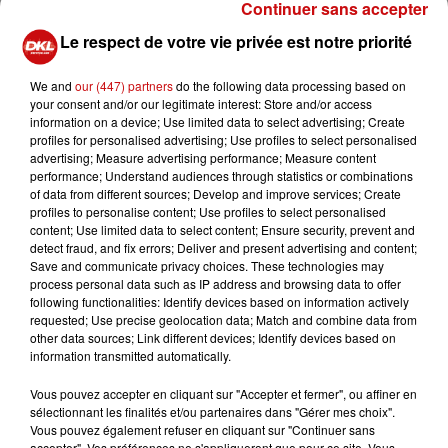
Continuer sans accepter
puis le renouveau. Des expériences qui ont forgé un
Le respect de votre vie privée est notre priorité
caractère déjà trempé dans l'acier et qui l'aideront dans
ses nouvelles fonctions à Mayotte.
We and
our (447) partners
do the following data processing based on
your consent and/or our legitimate interest: Store and/or access
Il avait été nommé octobre 2019, pour prendre la tête
information on a device; Use limited data to select advertising; Create
d’un service déstructuré, exsangue après une vague de
profiles for personalised advertising; Use profiles to select personalised
démissions.
advertising; Measure advertising performance; Measure content
performance; Understand audiences through statistics or combinations
Quatre mois plus tard, la première vague de coronavirus
of data from different sources; Develop and improve services; Create
déferlait sur Mulhouse, l’hôpital faisait face à la plus
profiles to personalise content; Use profiles to select personalised
content; Use limited data to select content; Ensure security, prevent and
grave crise de son histoire et l’urgentiste devenait l'un
detect fraud, and fix errors; Deliver and present advertising and content;
des visages alsaciens de la pandémie.
Save and communicate privacy choices. These technologies may
process personal data such as IP address and browsing data to offer
r
La prochaine mission du D
Noizet le mènera à Mayotte
following functionalities: Identify devices based on information actively
où il participera à la reconstruction du système de santé
requested; Use precise geolocation data; Match and combine data from
other data sources; Link different devices; Identify devices based on
sur place. Le recrutement de son successeur est en
information transmitted automatically.
cours, indique sans plus de détails la direction de
l’hôpital.
Vous pouvez accepter en cliquant sur "Accepter et fermer", ou affiner en
sélectionnant les finalités et/ou partenaires dans "Gérer mes choix".
Vous pouvez également refuser en cliquant sur "Continuer sans
accepter". Vos préférences ne s'appliqueront que pour ce site. Vous