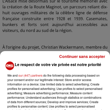
L’Alsace mise désormais sur le tourisme mémoriel avec
la création de la Route Maginot, un parcours reliant dix-
huit ouvrages militaires de la célèbre ligne de défense
française construite entre 1928 et 1939. Casemates,
bunkers et forts sont aujourd’hui accessibles aux
visiteurs, du nord au sud de la région.
À l’origine du projet, Christian Wackermann, membre du
Conservatoire de la Ligne Maginot dans les Vosges du
Continuer sans accepter
Nord, qui a souhaité créer un véritable itinéraire
Le respect de votre vie privée est notre priorité
touristique autour de ces sites historiques. Sur
l’ensemble de la Ligne Maginot, entre 1 200 et 1 500
We and
our (447) partners
do the following data processing based on
constructions militaires avaient été édifiées pour
your consent and/or our legitimate interest: Store and/or access
protéger la frontière française face à l’Allemagne.
information on a device; Use limited data to select advertising; Create
profiles for personalised advertising; Use profiles to select personalised
Les visiteurs peuvent aujourd’hui découvrir comment
advertising; Measure advertising performance; Measure content
vivaient les soldats mobilisés dans ces fortifications.
performance; Understand audiences through statistics or combinations
of data from different sources; Develop and improve services; Create
Certains ouvrages étaient conçus pour permettre aux
profiles to personalise content; Use profiles to select personalised
militaires de tenir plusieurs semaines en autonomie