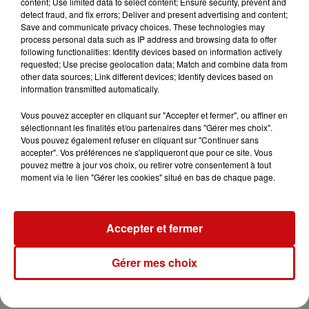
content; Use limited data to select content; Ensure security, prevent and
grâce à des réserves de nourriture, de munitions et à
detect fraud, and fix errors; Deliver and present advertising and content;
Save and communicate privacy choices. These technologies may
des systèmes de ventilation sophistiqués.
process personal data such as IP address and browsing data to offer
following functionalities: Identify devices based on information actively
requested; Use precise geolocation data; Match and combine data from
Au-delà de l’intérêt historique, ce parcours attire aussi
other data sources; Link different devices; Identify devices based on
information transmitted automatically.
de nombreuses familles venues retracer l’histoire d’un
parent ou d’un ancêtre ayant participé à la guerre. Des
Vous pouvez accepter en cliquant sur "Accepter et fermer", ou affiner en
visiteurs français, mais aussi américains, canadiens ou
sélectionnant les finalités et/ou partenaires dans "Gérer mes choix".
Vous pouvez également refuser en cliquant sur "Continuer sans
allemands, se rendent régulièrement sur ces lieux de
accepter". Vos préférences ne s'appliqueront que pour ce site. Vous
mémoire pour retrouver des archives ou mieux
pouvez mettre à jour vos choix, ou retirer votre consentement à tout
comprendre le parcours de leurs proches.
moment via le lien "Gérer les cookies" situé en bas de chaque page.
À Dambach, dans le nord de l’Alsace, les visiteurs
découvrent notamment les dispositifs défensifs
Accepter et fermer
imaginés à l’époque, comme les barrages permettant
d’inonder certaines vallées pour ralentir l’avancée
Gérer mes choix
ennemie. Malgré ces protections, plusieurs communes
de la région ont été durement touchées durant les
combats, notamment lors des bombardements de 1944.