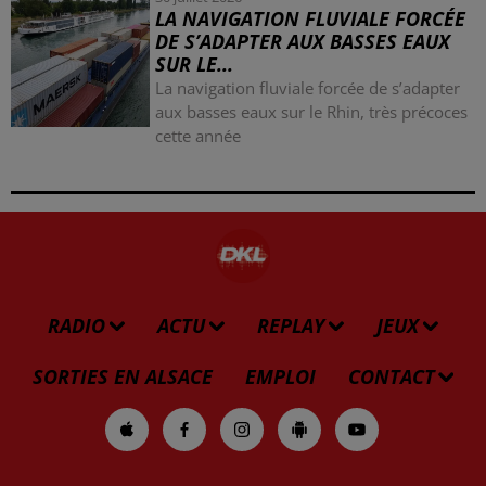
LA NAVIGATION FLUVIALE FORCÉE
DE S’ADAPTER AUX BASSES EAUX
SUR LE...
La navigation fluviale forcée de s’adapter
aux basses eaux sur le Rhin, très précoces
cette année
RADIO
ACTU
REPLAY
JEUX
SORTIES EN ALSACE
EMPLOI
CONTACT