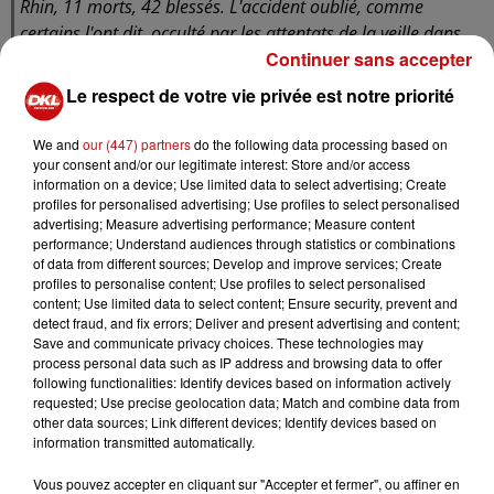
Rhin, 11 morts, 42 blessés. L'accident oublié, comme
certains l'ont dit, occulté par les attentats de la veille dans
Continuer sans accepter
une France, désormais dans l'état d'urgence terroriste. La
rame d'essai était largement en excès de vitesse. En
Le respect de votre vie privée est notre priorité
abordant une courbe, elle n'aurait pas dû excéder 176 km
par heure à l'impact contre le pont. On avait relevé 243. La
We and
our (447) partners
do the following data processing based on
plupart des victimes sont décédées en queue de rame dans
your consent and/or our legitimate interest: Store and/or access
information on a device; Use limited data to select advertising; Create
la voiture laboratoire. Parmi les personnes décédées, il y
profiles for personalised advertising; Use profiles to select personalised
avait deux invités. A partir d'aujourd'hui et pour plus de
advertising; Measure advertising performance; Measure content
deux mois de procès, SNCF et deux filiales, Systra et SNCF
performance; Understand audiences through statistics or combinations
of data from different sources; Develop and improve services; Create
Réseau, et trois personnes physiques, l'équipe de conduite,
profiles to personalise content; Use profiles to select personalised
doivent répondre d'homicides et blessures involontaires.
content; Use limited data to select content; Ensure security, prevent and
Pour les experts judiciaires, l'accident était déjà écrit sur les
detect fraud, and fix errors; Deliver and present advertising and content;
Save and communicate privacy choices. These technologies may
documents.
process personal data such as IP address and browsing data to offer
following functionalities: Identify devices based on information actively
Pascal Kury
requested; Use precise geolocation data; Match and combine data from
other data sources; Link different devices; Identify devices based on
information transmitted automatically.
ECKWERSHEIM
Vous pouvez accepter en cliquant sur "Accepter et fermer", ou affiner en