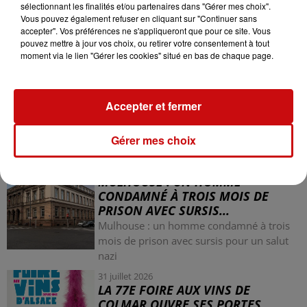
sélectionnant les finalités et/ou partenaires dans "Gérer mes choix".
Vous pouvez également refuser en cliquant sur "Continuer sans
accepter". Vos préférences ne s'appliqueront que pour ce site. Vous
pouvez mettre à jour vos choix, ou retirer votre consentement à tout
moment via le lien "Gérer les cookies" situé en bas de chaque page.
Accepter et fermer
LES AUTRES ACTUALITÉS
Gérer mes choix
31 juillet 2026
MULHOUSE : UN HOMME
CONDAMNÉ À TROIS MOIS DE
PRISON AVEC SURSIS...
Mulhouse : un homme condamné à trois
mois de prison avec sursis pour un salut
nazi
31 juillet 2026
LA 77E FOIRE AUX VINS DE
COLMAR OUVRE SES PORTES