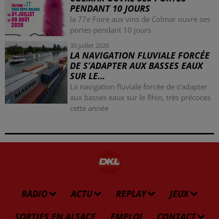
PENDANT 10 JOURS
la 77e Foire aux vins de Colmar ouvre ses
portes pendant 10 jours
30 juillet 2026
LA NAVIGATION FLUVIALE FORCÉE
DE S’ADAPTER AUX BASSES EAUX
SUR LE...
La navigation fluviale forcée de s’adapter
aux basses eaux sur le Rhin, très précoces
cette année
RADIO
ACTU
REPLAY
JEUX
SORTIES EN ALSACE
EMPLOI
CONTACT