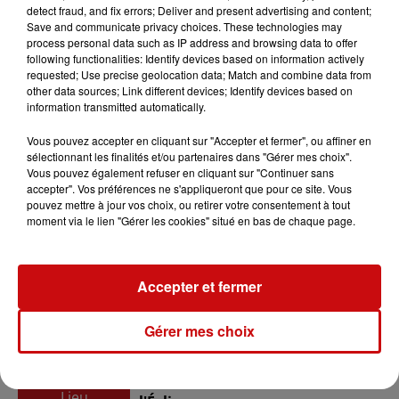
detect fraud, and fix errors; Deliver and present advertising and content;
Save and communicate privacy choices. These technologies may
process personal data such as IP address and browsing data to offer
du
11 mars 2023 à 8h00
following functionalities: Identify devices based on information actively
Date
requested; Use precise geolocation data; Match and combine data from
au
11 mars 2023 à 16h00
other data sources; Link different devices; Identify devices based on
information transmitted automatically.
Vous pouvez accepter en cliquant sur "Accepter et fermer", ou affiner en
Tarif
Gratuit
sélectionnant les finalités et/ou partenaires dans "Gérer mes choix".
Vous pouvez également refuser en cliquant sur "Continuer sans
accepter". Vos préférences ne s'appliqueront que pour ce site. Vous
pouvez mettre à jour vos choix, ou retirer votre consentement à tout
moment via le lien "Gérer les cookies" situé en bas de chaque page.
L'association Club Larga de
Largitzen
Organisateur
06 31 01 84 71/06 83 16 61 75
Accepter et fermer
clublarga@gmail.com
Gérer mes choix
Maison du temps Libre - 3 Rue de
Lieu