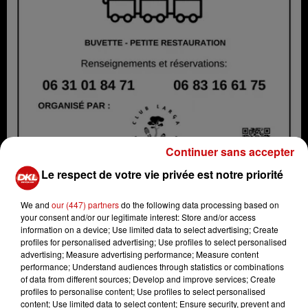
Continuer sans accepter
Le respect de votre vie privée est notre priorité
Kid'Puces
We and
our (447) partners
do the following data processing based on
Crédit :
Kid'Puces
your consent and/or our legitimate interest: Store and/or access
information on a device; Use limited data to select advertising; Create
profiles for personalised advertising; Use profiles to select personalised
advertising; Measure advertising performance; Measure content
performance; Understand audiences through statistics or combinations
of data from different sources; Develop and improve services; Create
Ajouter à votre calendrier
profiles to personalise content; Use profiles to select personalised
content; Use limited data to select content; Ensure security, prevent and