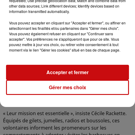
requested; Use precise geolocation data; Match and combine data from
Pour 2025, l’État a investi plus de 600 000 euros dans le
other data sources; Link different devices; Identify devices based on
renforcement des moyens matériels. La grande
information transmitted automatically.
nouveauté de l’année est l’installation de caméras dans
Vous pouvez accepter en cliquant sur "Accepter et fermer", ou affiner en
certaines zones forestières sensibles, capables de
sélectionnant les finalités et/ou partenaires dans "Gérer mes choix".
détecter visuellement les premiers signes d’un incendie.
Vous pouvez également refuser en cliquant sur "Continuer sans
accepter". Vos préférences ne s'appliqueront que pour ce site. Vous
Sur le terrain, les pompiers disposent de 32 camions-
pouvez mettre à jour vos choix, ou retirer votre consentement à tout
citernes de moyenne capacité adaptés aux feux de
moment via le lien "Gérer les cookies" situé en bas de chaque page.
végétation, de 30 véhicules tout-terrain légers, ainsi que
de quatre engins de grande capacité.
Accepter et fermer
La prévention passe également par l’implication
citoyenne. Un réseau de 200 bénévoles, baptisé les «
Gérer mes choix
sentinelles », continue de patrouiller dans les forêts.
Créé en 2023, ce dispositif joue un rôle clé dans la
détection précoce et la sensibilisation du public.
« Leur mission est essentielle », insiste Cécile Rackette.
Équipés de gilets, jumelles, radios et boussoles, ces
volontaires informent les promeneurs sur les