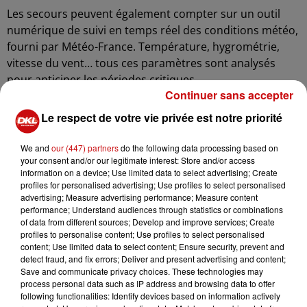
Les secours peuvent également compter sur un outil
numérique de suivi en temps réel des conditions météo,
fourni par Météo-France. Température, hygrométrie,
vitesse du vent… tous ces paramètres sont analysés
pour anticiper les périodes critiques.
Continuer sans accepter
« Depuis 2022, on observe un vrai changement »,
Le respect de votre vie privée est notre priorité
souligne Cécile Rackette, sous-préfète et directrice de
cabinet du préfet. Les étés 2022 et 2023 ont été marqués
We and
our (447) partners
do the following data processing based on
par des chaleurs intenses et une sécheresse prolongée,
your consent and/or our legitimate interest: Store and/or access
entraînant une hausse significative du nombre
information on a device; Use limited data to select advertising; Create
d’interventions : 4 721 feux recensés en 2022, contre 3
profiles for personalised advertising; Use profiles to select personalised
advertising; Measure advertising performance; Measure content
940 l’année précédente.
performance; Understand audiences through statistics or combinations
of data from different sources; Develop and improve services; Create
Même si 2024 a été plus arrosée, la vigilance reste de
profiles to personalise content; Use profiles to select personalised
mise. Le Bas-Rhin compte près de 196 000 hectares de
content; Use limited data to select content; Ensure security, prevent and
forêts, dont une majorité de résineux, ce qui en fait l’un
detect fraud, and fix errors; Deliver and present advertising and content;
Save and communicate privacy choices. These technologies may
des départements les plus boisés — et donc les plus à
process personal data such as IP address and browsing data to offer
risque — de France.
following functionalities: Identify devices based on information actively