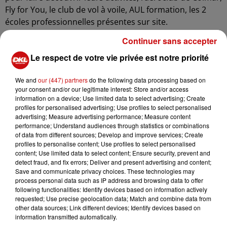
Fly for You, le club de vol à voile, AUL formation, les 2
écoles professionnelles présentes sur site.
L’aéroclub de Colmar, Fly for You et AUL proposerons
Continuer sans accepter
des baptêmes de l’air pour ceux tentés par l’avion,
Le respect de votre vie privée est notre priorité
hélicoptère ou l’ulm selon les envies de chacun.
Nous aurons cette année le plaisir d’avoir la présence de
We and
our (447) partners
do the following data processing based on
your consent and/or our legitimate interest: Store and/or access
l’Armée de l’Air et de l’Espace avec 2 appareils, l’ALAT
information on a device; Use limited data to select advertising; Create
avec un hélicoptère et la Gendarmerie aussi présente
profiles for personalised advertising; Use profiles to select personalised
avec son hélicoptère .
advertising; Measure advertising performance; Measure content
performance; Understand audiences through statistics or combinations
Les organisateurs ont réussi à réunir un plateau
of data from different sources; Develop and improve services; Create
profiles to personalise content; Use profiles to select personalised
statique d’avions de tous genres et époques venant de
content; Use limited data to select content; Ensure security, prevent and
différents aérodromes voisins
detect fraud, and fix errors; Deliver and present advertising and content;
Save and communicate privacy choices. These technologies may
Vous pourrez venir approcher des machines telles que
process personal data such as IP address and browsing data to offer
le Dassault Flamant MD312, un T6, un PT17, J3 , VariEZ et
following functionalities: Identify devices based on information actively
requested; Use precise geolocation data; Match and combine data from
autres aéronefs et rencontrer les équipages, pilotes en
other data sources; Link different devices; Identify devices based on
formation, passionnés par l’aviation de tous âges.
information transmitted automatically.