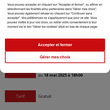
Vous pouvez accepter en cliquant sur "Accepter et fermer", ou affiner en
sélectionnant les finalités et/ou partenaires dans "Gérer mes choix".
Vous pouvez également refuser en cliquant sur "Continuer sans
accepter". Vos préférences ne s'appliqueront que pour ce site. Vous
Ajouter à votre calendrier
pouvez mettre à jour vos choix, ou retirer votre consentement à tout
moment via le lien "Gérer les cookies" situé en bas de chaque page.
du
17 mai 2025 à 10h00
Accepter et fermer
Date
au
17 mai 2025 à 18h00
Gérer mes choix
du
18 mai 2025 à 10h00
Date
au
18 mai 2025 à 18h00
Tarif
Gratuit