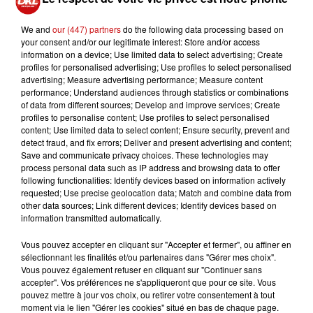
We and
our (447) partners
do the following data processing based on
your consent and/or our legitimate interest: Store and/or access
Le CIO (Comité international olympique) a pris la
information on a device; Use limited data to select advertising; Create
décision que les sportifs russes et biélorusses, autorisés
profiles for personalised advertising; Use profiles to select personalised
à participer aux JO de Paris 2024 sous une bannière
advertising; Measure advertising performance; Measure content
performance; Understand audiences through statistics or combinations
neutre, ne défileront pas sur la Seine lors de la
of data from different sources; Develop and improve services; Create
cérémonie d'ouverture le 26 juillet. Cette décision
profiles to personalise content; Use profiles to select personalised
marque la conclusion d'un processus tumultueux de
content; Use limited data to select content; Ensure security, prevent and
detect fraud, and fix errors; Deliver and present advertising and content;
deux ans lié à l'invasion russe de l'Ukraine. Initialement
Save and communicate privacy choices. These technologies may
exclus du monde sportif, les athlètes russes et
process personal data such as IP address and browsing data to offer
biélorusses ont été autorisés à participer aux Jeux
following functionalities: Identify devices based on information actively
requested; Use precise geolocation data; Match and combine data from
l'année dernière sous certaines conditions strictes, avec
other data sources; Link different devices; Identify devices based on
un protocole à clarifier.
information transmitted automatically.
Vous pouvez accepter en cliquant sur "Accepter et fermer", ou affiner en
sélectionnant les finalités et/ou partenaires dans "Gérer mes choix".
Vous pouvez également refuser en cliquant sur "Continuer sans
accepter". Vos préférences ne s'appliqueront que pour ce site. Vous
pouvez mettre à jour vos choix, ou retirer votre consentement à tout
moment via le lien "Gérer les cookies" situé en bas de chaque page.