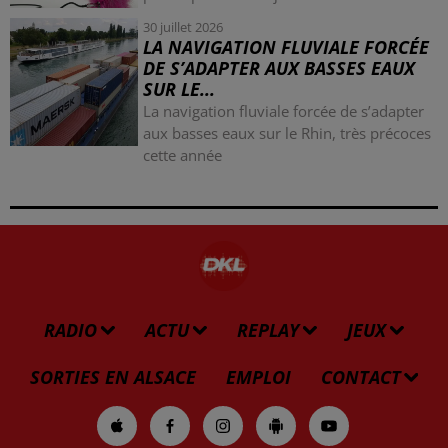
30 juillet 2026
LA NAVIGATION FLUVIALE FORCÉE
DE S’ADAPTER AUX BASSES EAUX
SUR LE...
La navigation fluviale forcée de s’adapter
aux basses eaux sur le Rhin, très précoces
cette année
RADIO
ACTU
REPLAY
JEUX
SORTIES EN ALSACE
EMPLOI
CONTACT