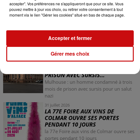
accepter". Vos préférences ne s'appliqueront que pour ce site. Vous
pouvez mettre à jour vos choix, ou retirer votre consentement à tout
moment via le lien "Gérer les cookies" situé en bas de chaque page.
LES AUTRES ACTUALITÉS
Accepter et fermer
Gérer mes choix
31 juillet 2026
MULHOUSE : UN HOMME
CONDAMNÉ À TROIS MOIS DE
PRISON AVEC SURSIS...
Mulhouse : un homme condamné à trois
mois de prison avec sursis pour un salut
nazi
31 juillet 2026
LA 77E FOIRE AUX VINS DE
COLMAR OUVRE SES PORTES
PENDANT 10 JOURS
la 77e Foire aux vins de Colmar ouvre ses
portes pendant 10 jours