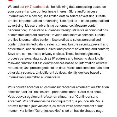
contenir l’excès, provoquant des débordements.
We and
our (447) partners
do the following data processing based on
Perchés au sommet d’un immeuble, un père et son fils
your consent and/or our legitimate interest: Store and/or access
information on a device; Use limited data to select advertising; Create
se retrouvent bloqués, tandis que des habitants,
profiles for personalised advertising; Use profiles to select personalised
désemparés, observent l’ampleur des dégâts. Certains
advertising; Measure advertising performance; Measure content
tentent de se déplacer en canoë, non sans difficulté.
performance; Understand audiences through statistics or combinations
of data from different sources; Develop and improve services; Create
Après avoir passé la nuit dans des gymnases mis à
profiles to personalise content; Use profiles to select personalised
content; Use limited data to select content; Ensure security, prevent and
disposition le samedi 25 janvier, les sinistrés découvrent
detect fraud, and fix errors; Deliver and present advertising and content;
avec stupeur l’étendue des dommages. Et la situation
Save and communicate privacy choices. These technologies may
pourrait encore s’aggraver : Météo Bretagne prévoit
process personal data such as IP address and browsing data to offer
following functionalities: Identify devices based on information actively
entre 20 et 40 mm de précipitations supplémentaires
requested; Use precise geolocation data; Match and combine data from
dans la nuit, soit l’équivalent de deux semaines de pluie.
other data sources; Link different devices; Identify devices based on
information transmitted automatically.
Vous pouvez accepter en cliquant sur "Accepter et fermer", ou affiner en
sélectionnant les finalités et/ou partenaires dans "Gérer mes choix".
Vous pouvez également refuser en cliquant sur "Continuer sans
accepter". Vos préférences ne s'appliqueront que pour ce site. Vous
pouvez mettre à jour vos choix, ou retirer votre consentement à tout
LES AUTRES ACTUALITÉS
moment via le lien "Gérer les cookies" situé en bas de chaque page.