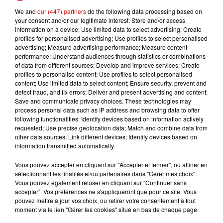
emploi. Ces nouvelles règles remplaceront celles qui
We and
our (447) partners
do the following data processing based on
expirent le 30 juin, établies par un précédent décret de
your consent and/or our legitimate interest: Store and/or access
information on a device; Use limited data to select advertising; Create
carence en 2019. Celui-ci avait été prolongé de six mois
profiles for personalised advertising; Use profiles to select personalised
en attendant la nouvelle convention.
advertising; Measure advertising performance; Measure content
performance; Understand audiences through statistics or combinations
Gabriel Attal avait annoncé en janvier son intention de
of data from different sources; Develop and improve services; Create
poursuivre la réforme de l'assurance-chômage. Il avait
profiles to personalise content; Use profiles to select personalised
évoqué trois leviers pour durcir les règles : la durée
content; Use limited data to select content; Ensure security, prevent and
detect fraud, and fix errors; Deliver and present advertising and content;
d'indemnisation, la durée travaillée nécessaire pour être
Save and communicate privacy choices. These technologies may
indemnisé et le montant de cette indemnisation. Il avait
process personal data such as IP address and browsing data to offer
indiqué une préférence pour un durcissement de la
following functionalities: Identify devices based on information actively
requested; Use precise geolocation data; Match and combine data from
deuxième option.
other data sources; Link different devices; Identify devices based on
information transmitted automatically.
Vous pouvez accepter en cliquant sur "Accepter et fermer", ou affiner en
sélectionnant les finalités et/ou partenaires dans "Gérer mes choix".
Vous pouvez également refuser en cliquant sur "Continuer sans
accepter". Vos préférences ne s'appliqueront que pour ce site. Vous
pouvez mettre à jour vos choix, ou retirer votre consentement à tout
LES AUTRES ACTUALITÉS
moment via le lien "Gérer les cookies" situé en bas de chaque page.