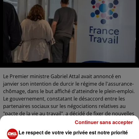
Le Premier ministre Gabriel Attal avait annoncé en
janvier son intention de durcir le régime de l'assurance-
chômage, dans le but affiché d'atteindre le plein-emploi.
Le gouvernement, constatant le désaccord entre les
partenaires sociaux sur les négociations relatives au
"pacte de la vie au travail", a décidé de fixer de nouvelles
règles à partir du 1er juillet. Il prendra un décret de
Continuer sans accepter
carence pour favoriser le retour rapide à l'emploi des
Le respect de votre vie privée est notre priorité
chômeurs indemnisés et contribuer à l'atteinte du plein-