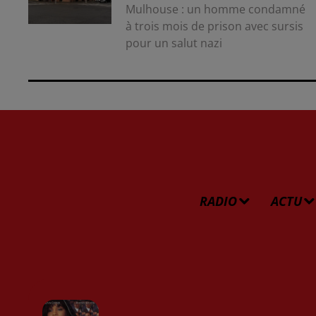
Mulhouse : un homme condamné
à trois mois de prison avec sursis
pour un salut nazi
RADIO
ACTU