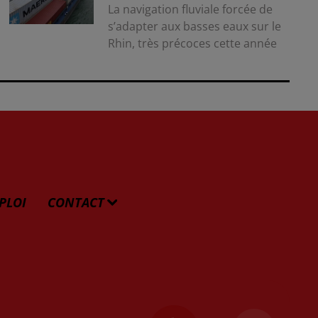
La navigation fluviale forcée de
s’adapter aux basses eaux sur le
Rhin, très précoces cette année
PLOI
CONTACT