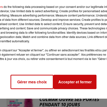
s durable mise en place par le bailleur social.
ers
do the following data processing based on your consent and/or our legitimate int
blaiement et de surveillance se poursuivent ce dimanche a
device; Use limited data to select advertising; Create profiles for personalised adver
vertising; Measure advertising performance; Measure content performance; Unders
ns of data from different sources; Develop and improve services; Create profiles to 
aut-Rhin ainsi qu’une dizaine de véhicules ont été mobili
alised content; Use limited data to select content; Ensure security, prevent and detect
ertising and content; Save and communicate privacy choices. These technologies
and browsing data to offer following functionalities: Identify devices based on infor
eolocation data; Match and combine data from other data sources; Link different de
nsmitted automatically.
cliquant sur "Accepter et fermer", ou affiner en sélectionnant les finalités et/ou pa
 également refuser en cliquant sur "Continuer sans accepter". Vos préférences ne 
tre à jour vos choix, ou retirer votre consentement à tout moment via le lien "Gérer 
Gérer mes choix
Accepter et fermer
31 juillet 2026
LA 77E FOIRE AUX VINS DE
COLMAR OUVRE SES PORTES
PENDANT 10 JOURS