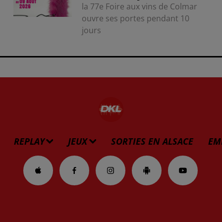
la 77e Foire aux vins de Colmar
ouvre ses portes pendant 10
jours
REPLAY
JEUX
SORTIES EN ALSACE
EM