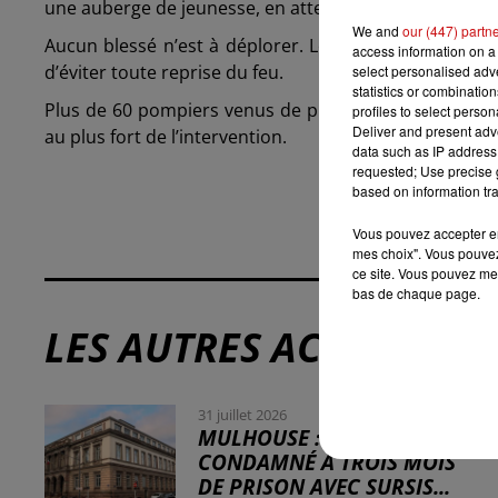
une auberge de jeunesse, en attendant une solution plu
We and
our (447) partn
Aucun blessé n’est à déplorer. Les opérations de dé
access information on a 
d’éviter toute reprise du feu.
select personalised ad
statistics or combinatio
Plus de 60 pompiers venus de plusieurs secteurs du H
profiles to select person
Deliver and present adv
au plus fort de l’intervention.
data such as IP address 
requested; Use precise g
based on information tra
Vous pouvez accepter en 
mes choix". Vous pouvez
ce site. Vous pouvez met
bas de chaque page.
LES AUTRES ACTUALITÉS
31 juillet 2026
MULHOUSE : UN HOMME
CONDAMNÉ À TROIS MOIS
DE PRISON AVEC SURSIS...