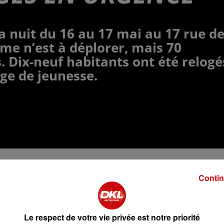
la nuit du 16 au 17 mai au 17 rue d
ime n’est à déplorer, mais 70
 Dix-neuf habitants ont été relogé
ge de jeunesse.
s peu après minuit dans la nuit du 16 au 17 mai pour 
Contin
ué rue de la Bleich à Colmar.
 de sécurité. La majorité des habitants a pu regagner 
personnes ont toutefois dû être relogées provisoirement d
Le respect de votre vie privée est notre priorité