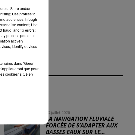
erest: Store and/or
fin
tising; Use profiles to
tand audiences through
personalise content; Use
sés
 fraud, and fix errors;
 may process personal
mation actively
vices; Identify devices
rtenaires dans "Gérer
s'appliqueront que pour
les cookies" situé en
30 juillet 2026
LA NAVIGATION FLUVIALE
FORCÉE DE S’ADAPTER AUX
BASSES EAUX SUR LE...