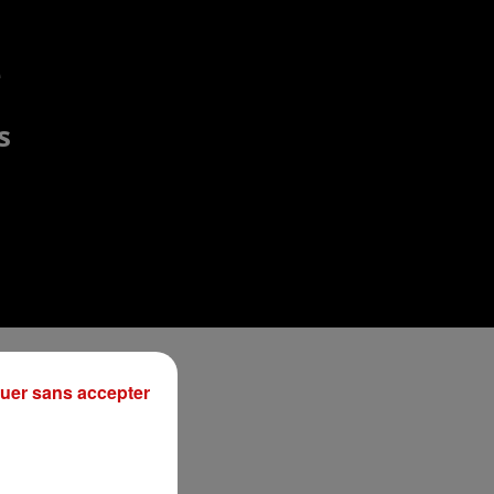
e
s
un
uer sans accepter
son
ans