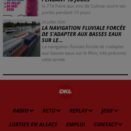
la 77e Foire aux vins de Colmar ouvre ses
portes pendant 10 jours
30 juillet 2026
LA NAVIGATION FLUVIALE FORCÉE
DE S’ADAPTER AUX BASSES EAUX
SUR LE...
La navigation fluviale forcée de s’adapter
aux basses eaux sur le Rhin, très précoces
cette année
RADIO
ACTU
REPLAY
JEUX
SORTIES EN ALSACE
EMPLOI
CONTACT