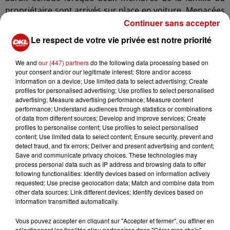
propriétaire sont arrivés sur place en voiture. Menacées
Continuer sans accepter
par un homme armé, elles ont réussi à prendre la fuite
avant que les agresseurs ne passent à l’acte.
Le respect de votre vie privée est notre priorité
Au cours des débats, la figure de Chérif Chekatt a
We and
our (447) partners
do the following data processing based on
occupé une place importante en raison des connexions
your consent and/or our legitimate interest: Store and/or access
entre plusieurs protagonistes des deux dossiers.
information on a device; Use limited data to select advertising; Create
Plusieurs éléments de l’enquête proviennent d’ailleurs
profiles for personalised advertising; Use profiles to select personalised
advertising; Measure advertising performance; Measure content
des investigations menées après l’attentat de
performance; Understand audiences through statistics or combinations
Strasbourg. Les enquêteurs ont mis en avant les liens
of data from different sources; Develop and improve services; Create
existants entre différentes personnes impliquées dans
profiles to personalise content; Use profiles to select personalised
content; Use limited data to select content; Ensure security, prevent and
les deux affaires, même si aucune poursuite n’a été
detect fraud, and fix errors; Deliver and present advertising and content;
engagée contre Baghdad Benine dans le cadre du
Save and communicate privacy choices. These technologies may
dossier terroriste.
process personal data such as IP address and browsing data to offer
following functionalities: Identify devices based on information actively
L’accusé a contesté son implication dans cette tentative
requested; Use precise geolocation data; Match and combine data from
other data sources; Link different devices; Identify devices based on
de braquage et a rejeté les accusations formulées par
information transmitted automatically.
plusieurs témoins. Son avocat a également dénoncé un
dossier reposant essentiellement sur des déclarations
Vous pouvez accepter en cliquant sur "Accepter et fermer", ou affiner en
de personnes déjà connues de la justice, estimant que
sélectionnant les finalités et/ou partenaires dans "Gérer mes choix".