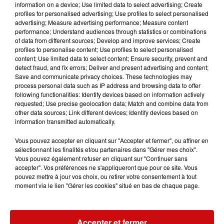
information on a device; Use limited data to select advertising; Create
Le 1er novembre à 20h aura lieu un concert caritatif au
profiles for personalised advertising; Use profiles to select personalised
profit de la fondation wolfberger à Houssen.
advertising; Measure advertising performance; Measure content
performance; Understand audiences through statistics or combinations
C'est le chœur d'hommes de Griesbach au val qui se
of data from different sources; Develop and improve services; Create
profiles to personalise content; Use profiles to select personalised
produira avec notamment la présence de Patrick breitel
content; Use limited data to select content; Ensure security, prevent and
alias Albert de la vallée de munster.
detect fraud, and fix errors; Deliver and present advertising and content;
Save and communicate privacy choices. These technologies may
Les bénéfices seront reversés à la fondation wolfberger
process personal data such as IP address and browsing data to offer
qui finance des projets en faveur des personnes
following functionalities: Identify devices based on information actively
requested; Use precise geolocation data; Match and combine data from
vulnérables (handicap, vieillesse, pauvreté).
other data sources; Link different devices; Identify devices based on
Tarif 12€ / buvette et petite restauration.
information transmitted automatically.
Vous pouvez accepter en cliquant sur "Accepter et fermer", ou affiner en
sélectionnant les finalités et/ou partenaires dans "Gérer mes choix".
Vous pouvez également refuser en cliquant sur "Continuer sans
accepter". Vos préférences ne s'appliqueront que pour ce site. Vous
pouvez mettre à jour vos choix, ou retirer votre consentement à tout
moment via le lien "Gérer les cookies" situé en bas de chaque page.
Ajouter à votre calendrier
Accepter et fermer