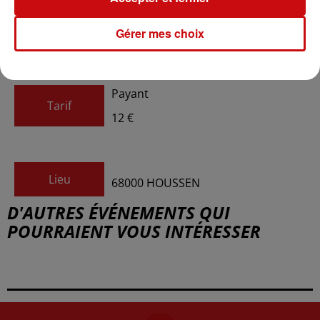
du
13 octobre 2025 à 15h58
Date
Gérer mes choix
au
31 octobre 2025 à 15h58
Payant
Tarif
12 €
Lieu
68000
HOUSSEN
D'AUTRES ÉVÉNEMENTS QUI
POURRAIENT VOUS INTÉRESSER