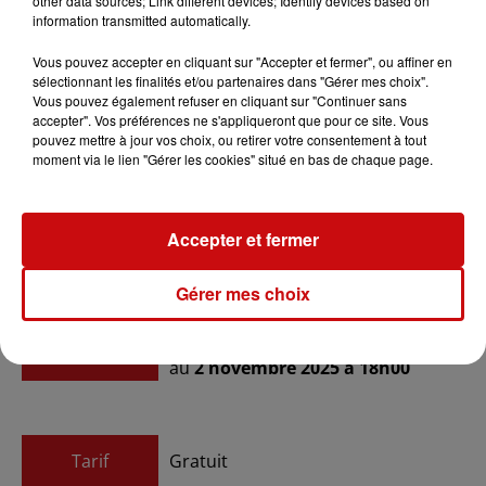
other data sources; Link different devices; Identify devices based on
prévu début novembre, désignera 10 gagnants qui se
information transmitted automatically.
verront offrir un abonnement Saison 2026.
Vous pouvez accepter en cliquant sur "Accepter et fermer", ou affiner en
Un choix audacieux pour que chaque recoin du parc
sélectionnant les finalités et/ou partenaires dans "Gérer mes choix".
vibre de surprises et que chaque visiteur, petit ou grand,
Vous pouvez également refuser en cliquant sur "Continuer sans
vive Halloween à sa façon.
accepter". Vos préférences ne s'appliqueront que pour ce site. Vous
pouvez mettre à jour vos choix, ou retirer votre consentement à tout
moment via le lien "Gérer les cookies" situé en bas de chaque page.
Accepter et fermer
Ajouter à votre calendrier
Gérer mes choix
du
18 octobre 2025 à 10h00
Date
au
2 novembre 2025 à 18h00
Tarif
Gratuit