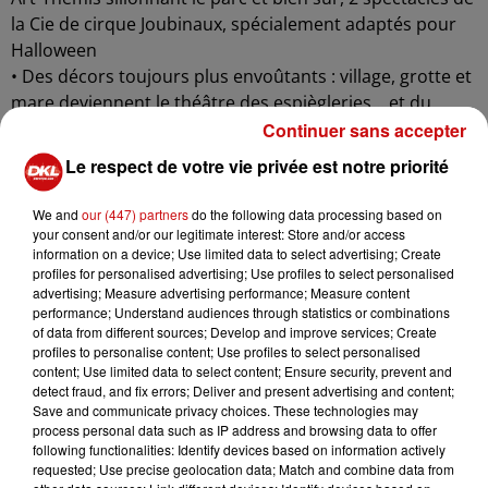
la Cie de cirque Joubinaux, spécialement adaptés pour
Halloween
• Des décors toujours plus envoûtants : village, grotte et
mare deviennent le théâtre des espiègleries... et du
désastre semé par des fantômes élémentaires bien trop
Continuer sans accepter
coquins (et “bien vivants”) : Vento, Aqua, Brindilla, Terra,
Le respect de votre vie privée est notre priorité
Flamma.
• Un jeu de piste interactif... pour les petits chasseurs de
We and
our (447) partners
do the following data processing based on
fantômes !
your consent and/or our legitimate interest: Store and/or access
information on a device; Use limited data to select advertising; Create
Munis de leur courage et d’un brin de malice, les enfants
profiles for personalised advertising; Use profiles to select personalised
pourront se lancer sur les traces de fantômes coquins à
advertising; Measure advertising performance; Measure content
travers un jeu de piste interactif pensé pour eux. Une
performance; Understand audiences through statistics or combinations
of data from different sources; Develop and improve services; Create
aventure pleine de surprises, de mystères, de frissons ...
profiles to personalise content; Use profiles to select personalised
Cinq étapes, à chaque étape les chasseurs de fantômes
content; Use limited data to select content; Ensure security, prevent and
devront relever le défi pour trouver le moyen
detect fraud, and fix errors; Deliver and present advertising and content;
Save and communicate privacy choices. These technologies may
d’enfermer à nouveau l’un des cinq fantômes coquins
process personal data such as IP address and browsing data to offer
dans le coffre maudit et obtenir le badge officiel de
following functionalities: Identify devices based on information actively
“Chasseur de fantômes” Le petit plus : un tirage au sort,
requested; Use precise geolocation data; Match and combine data from