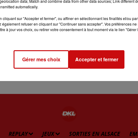
eolocation data; Match and combine data from other data sources; Link different de
nsmitted automatically.
sserole d’eau bouillante.
cliquant sur "Accepter et fermer", ou affiner en sélectionnant les finalités et/ou pa
urre. Ajouter la moitié du fromage, un peu de sel et de poivr
 également refuser en cliquant sur "Continuer sans accepter". Vos préférences ne 
tre à jour vos choix, ou retirer votre consentement à tout moment via le lien "Gérer 
nir dans une poêle avec un peu d’huile d’olive.
le tout 10 minutes en remuant de temps en temps.
ouvrir avec la purée de panais.
Gérer mes choix
Accepter et fermer
C’est prêt !
REPLAY
JEUX
SORTIES EN ALSACE
EM