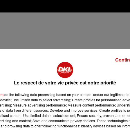
Contin
Le respect de votre vie privée est notre priorité
ers
do the following data processing based on your consent and/or our legitimate int
device; Use limited data to select advertising; Create profiles for personalised adver
vertising; Measure advertising performance; Measure content performance; Unders
ns of data from different sources; Develop and improve services; Create profiles to 
alised content; Use limited data to select content; Ensure security, prevent and detect
ertising and content; Save and communicate privacy choices. These technologies
and browsing data to offer following functionalities: Identify devices based on infor
 les couper en morceaux.