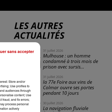
LES AUTRES
ACTUALITÉS
31 juillet 2026
uer sans accepter
Mulhouse : un homme
condamné à trois mois de
prison avec sursis...
31 juillet 2026
la 77e Foire aux vins de
erest: Store and/or
tising; Use profiles to
Colmar ouvre ses portes
tand audiences through
pendant 10 jours
personalise content; Use
 fraud, and fix errors;
30 juillet 2026
 may process personal
La navigation fluviale
mation actively