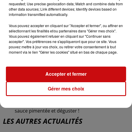
requested; Use precise geolocation data; Match and combine data from
ajouter l’ail, le gingembre, 3 c-à-s de sauce soja, ½
other data sources; Link different devices; Identify devices based on
c-à-c de chaque épice et 2 c-à-s de miel. Couvrir
information transmitted automatically.
d’eau et laisser mijoter à couvert environ 40
minutes. La viande doit être fondante et
Vous pouvez accepter en cliquant sur "Accepter et fermer", ou affiner en
sélectionnant les finalités et/ou partenaires dans "Gérer mes choix".
caramélisée.
Vous pouvez également refuser en cliquant sur "Continuer sans
Préparer la garniture. Éplucher et râper la carotte,
accepter". Vos préférences ne s'appliqueront que pour ce site. Vous
laver la salade et la moitié du concombre puis les
pouvez mettre à jour vos choix, ou retirer votre consentement à tout
moment via le lien "Gérer les cookies" situé en bas de chaque page.
émincer. Hacher les cacahuètes.
Reprendre le pâton et le diviser en une vingtaine
de petites boules. Les étaler en ovale, les huiler au
Accepter et fermer
pinceau et les replier en deux. Placer sur un papier
sulfurisé dans un panier vapeur ou dans une
Gérer mes choix
passoire avec un couvercle sur le dessus et cuire
10 à 15 minutes.
Assembler les sandwich en y ajoutant un peu de
sauce pimentée et déguster !
LES AUTRES ACTUALITÉS