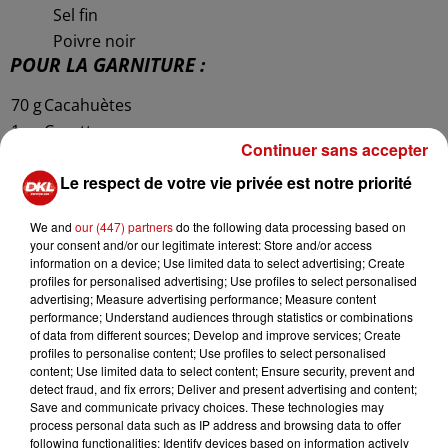
Sel fin
Poivre noir
POUR LA GARNITURE :
70
g
Cacahuètes
1
Carotte
Continuer sans accepter
Sauce piri piri
Le respect de votre vie privée est notre priorité
1
Concombre
2
Sucrines
We and
our (447) partners
do the following data processing based on
Préparation:
your consent and/or our legitimate interest: Store and/or access
information on a device; Use limited data to select advertising; Create
Pour préparer la pâte, mélanger le sucre, la farine
profiles for personalised advertising; Use profiles to select personalised
et la levure. Puis, verser l’eau tiède et le lait. Bien
advertising; Measure advertising performance; Measure content
performance; Understand audiences through statistics or combinations
pétrir jusqu’à l’obtention d’une pâte lisse et
of data from different sources; Develop and improve services; Create
homogène.
profiles to personalise content; Use profiles to select personalised
Retirer la couenne de la poitrine de porc et
content; Use limited data to select content; Ensure security, prevent and
detect fraud, and fix errors; Deliver and present advertising and content;
découper des cubes épais. Peler et hacher l’ail et
Save and communicate privacy choices. These technologies may
râper le gingembre.
process personal data such as IP address and browsing data to offer
Faire dorer la poitrine dans 2 c-à-s d’huile puis
following functionalities: Identify devices based on information actively