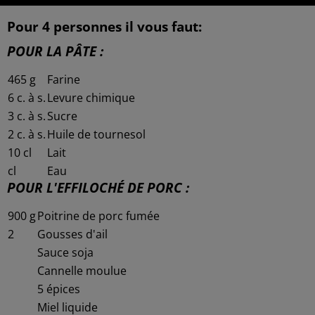
Pour 4 personnes il vous faut:
POUR LA PÂTE :
465
g
Farine
6
c. à s.
Levure chimique
3
c. à s.
Sucre
2
c. à s.
Huile de tournesol
10
cl
Lait
cl
Eau
POUR L'EFFILOCHÉ DE PORC :
900
g
Poitrine de porc fumée
2
Gousses d'ail
Sauce soja
Cannelle moulue
5 épices
Miel liquide