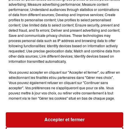
250 g d’asperges blanches d’Alsace
advertising; Measure advertising performance; Measure content
des épices Georges Colin » Promenade en foret «
performance; Understand audiences through statistics or combinations
of data from different sources; Develop and improve services; Create
PRÉPARATION
profiles to personalise content; Use profiles to select personalised
content; Use limited data to select content; Ensure security, prevent and
Préparer les spaetzle :
detect fraud, and fix errors; Deliver and present advertising and content;
Save and communicate privacy choices. These technologies may
Dans un cul de poule mettre la farine avec le sel et
process personal data such as IP address and browsing data to offer
la noix de muscade, faire un puits et y casser les
following functionalities: Identify devices based on information actively
œufs, commencer à mélanger en partant du centre
requested; Use precise geolocation data; Match and combine data from
other data sources; Link different devices; Identify devices based on
vers l’extérieur tout en versant le lait. On obtient
information transmitted automatically.
une pâte un peu ferme, un peu élastique.
Chauffer une casserole d’eau salée.
Vous pouvez accepter en cliquant sur "Accepter et fermer", ou affiner en
sélectionnant les finalités et/ou partenaires dans "Gérer mes choix".
Dès que l’eau bout, verser la pâte à l’aide d’une
Vous pouvez également refuser en cliquant sur "Continuer sans
râpe à spaetzle ou une râpe avec de gros trous.
accepter". Vos préférences ne s'appliqueront que pour ce site. Vous
Dès que les spaetzle remontent à la surface ils sont
pouvez mettre à jour vos choix, ou retirer votre consentement à tout
moment via le lien "Gérer les cookies" situé en bas de chaque page.
cuits, les sortir et les plonger dans un cul de poule
rempli d’eau froide.
Accepter et fermer
Préparer une casserole pour cuire les
asperges à
la vapeur.