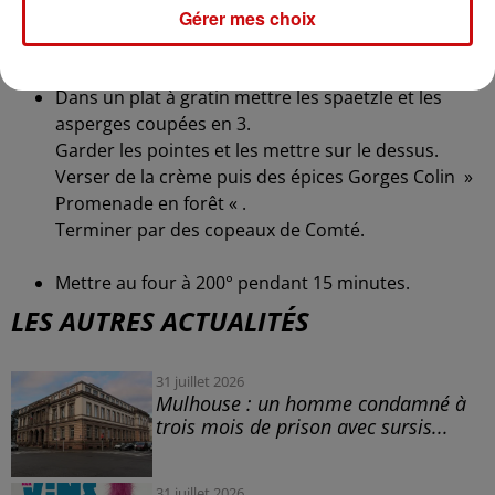
Gérer mes choix
Éplucher les asperges et couper le pied.
Cuire 10 minutes à la vapeur.
Dans un plat à gratin mettre les spaetzle et les
asperges coupées en 3.
Garder les pointes et les mettre sur le dessus.
Verser de la crème puis des épices Gorges Colin »
Promenade en forêt « .
Terminer par des copeaux de Comté.
Mettre au four à 200° pendant 15 minutes.
LES AUTRES ACTUALITÉS
31 juillet 2026
Mulhouse : un homme condamné à
trois mois de prison avec sursis...
31 juillet 2026