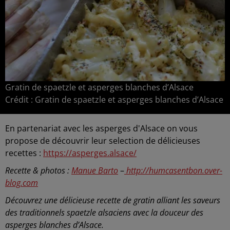
Gratin de spaetzle et asperges blanches d’Alsace
Crédit :
Gratin de spaetzle et asperges blanches d’Alsace
En partenariat avec les asperges d'Alsace on vous
propose de découvrir leur selection de délicieuses
recettes :
https://asperges.alsace/
Recette & photos :
Manue Barto
–
http://humcasentbon.over-
blog.com
Découvrez une délicieuse recette de gratin alliant les saveurs
des traditionnels spaetzle alsaciens avec la douceur des
asperges blanches d’Alsace.