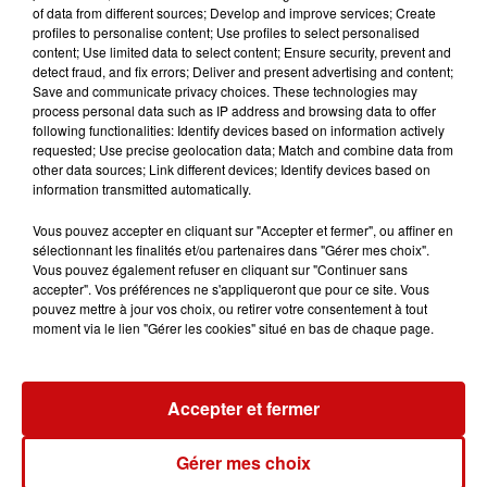
Mais pour les spécialistes, il ne s’agit pas d’un
of data from different sources; Develop and improve services; Create
phénomène météorologique récurrent. Christophe
profiles to personalise content; Use profiles to select personalised
content; Use limited data to select content; Ensure security, prevent and
Mertz explique que ce refroidissement est surtout lié à
detect fraud, and fix errors; Deliver and present advertising and content;
une masse d’air venue d’Islande, favorisée par une
Save and communicate privacy choices. These technologies may
dépression située sur la Manche. Selon lui, le fait que
process personal data such as IP address and browsing data to offer
following functionalities: Identify devices based on information actively
cela tombe pendant les saints de glace relève davantage
requested; Use precise geolocation data; Match and combine data from
d’une coïncidence.
other data sources; Link different devices; Identify devices based on
information transmitted automatically.
Le météorologue rappelle toutefois qu’à cette période
de l’année, les variations de températures restent
Vous pouvez accepter en cliquant sur "Accepter et fermer", ou affiner en
fréquentes, avec des descentes d’air froid encore
sélectionnant les finalités et/ou partenaires dans "Gérer mes choix".
Vous pouvez également refuser en cliquant sur "Continuer sans
possibles au printemps. Les saints de glace servent donc
accepter". Vos préférences ne s'appliqueront que pour ce site. Vous
surtout de repère populaire pour rappeler le risque de
pouvez mettre à jour vos choix, ou retirer votre consentement à tout
gelées tardives.
moment via le lien "Gérer les cookies" situé en bas de chaque page.
Avec le réchauffement climatique, ces épisodes froids
Accepter et fermer
sont aujourd’hui moins intenses qu’autrefois et
devraient avoir peu d’impact sur les cultures cette
Gérer mes choix
année.