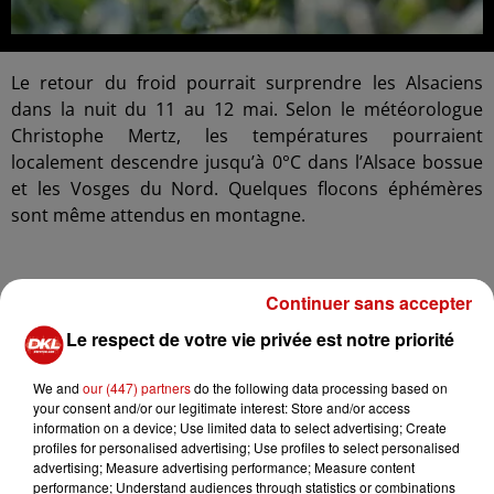
Le retour du froid pourrait surprendre les Alsaciens
dans la nuit du 11 au 12 mai. Selon le météorologue
Christophe Mertz, les températures pourraient
localement descendre jusqu’à 0°C dans l’Alsace bossue
et les Vosges du Nord. Quelques flocons éphémères
sont même attendus en montagne.
Cette baisse des températures intervient justement au
Continuer sans accepter
début de la période des saints de glace, célébrée
Le respect de votre vie privée est notre priorité
traditionnellement du 11 au 13 mai avec Saint Mamert,
Saint Pancrace et Saint Servais. Une croyance populaire
We and
our (447) partners
do the following data processing based on
bien connue des jardiniers et agriculteurs, censée
your consent and/or our legitimate interest: Store and/or access
annoncer un dernier risque de gel avant l’été.
information on a device; Use limited data to select advertising; Create
profiles for personalised advertising; Use profiles to select personalised
advertising; Measure advertising performance; Measure content
performance; Understand audiences through statistics or combinations