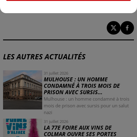
LES AUTRES ACTUALITÉS
31 juillet 2026
MULHOUSE : UN HOMME
CONDAMNÉ À TROIS MOIS DE
PRISON AVEC SURSIS...
Mulhouse : un homme condamné à trois
mois de prison avec sursis pour un salut
nazi
31 juillet 2026
LA 77E FOIRE AUX VINS DE
COLMAR OUVRE SES PORTES