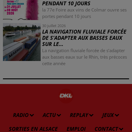
PENDANT 10 JOURS
la 77e Foire aux vins de Colmar ouvre ses
portes pendant 10 jours
30 juillet 2026
LA NAVIGATION FLUVIALE FORCÉE
DE S’ADAPTER AUX BASSES EAUX
SUR LE...
La navigation fluviale forcée de s’adapter
aux basses eaux sur le Rhin, très précoces
cette année
RADIO
ACTU
REPLAY
JEUX
SORTIES EN ALSACE
EMPLOI
CONTACT