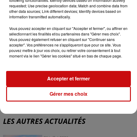
following functionalities: Identify devices based on information actively
requested; Use precise geolocation data; Match and combine data from
Un partenariat existe
depuis trois décennies
entre
other data sources; Link different devices; Identify devices based on
information transmitted automatically.
Europa Park et le club fribourgeois évoluant en
Bundesliga (équivalent de notre L1 française).
Vous pouvez accepter en cliquant sur "Accepter et fermer", ou affiner en
sélectionnant les finalités et/ou partenaires dans "Gérer mes choix".
Cette procédure "couronne la collaboration de deux
Vous pouvez également refuser en cliquant sur "Continuer sans
entités aux valeurs communes : proximité, émotions,
accepter". Vos préférences ne s'appliqueront que pour ce site. Vous
enthousiasme, atmosphère unique" indique le parc
pouvez mettre à jour vos choix, ou retirer votre consentement à tout
moment via le lien "Gérer les cookies" situé en bas de chaque page.
dans un tweet,
précisant que "Europa-Park devient le
seul parc d'attractions au monde à donner son nom
à un stade de football."
Accepter et fermer
Gérer mes choix
LES AUTRES ACTUALITÉS