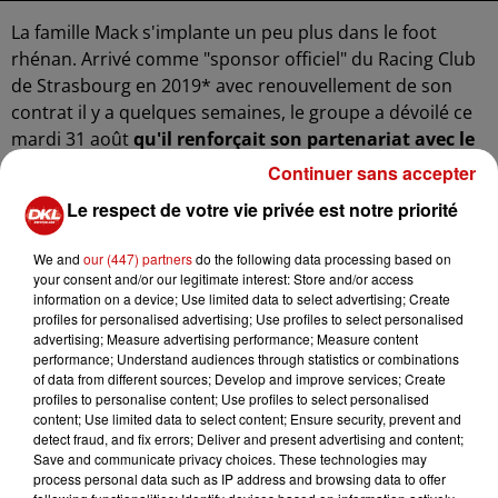
La famille Mack s'implante un peu plus dans le foot
rhénan. Arrivé comme "sponsor officiel" du Racing Club
de Strasbourg en 2019* avec renouvellement de son
contrat il y a quelques semaines, le groupe a dévoilé ce
mardi 31 août
qu'il renforçait son partenariat avec le
club allemande du SC Freiburg
en rebaptisant l'arène
Continuer sans accepter
du club en "Europa Park Stadion"
Le respect de votre vie privée est notre priorité
Le nom a été révélé ce matin depuis le nouveau stade. Il
We and
our (447) partners
do the following data processing based on
couronne la collaboration de deux entités aux valeurs
your consent and/or our legitimate interest: Store and/or access
information on a device; Use limited data to select advertising; Create
communes : proximité, émotions, enthousiasme,
profiles for personalised advertising; Use profiles to select personalised
atmosphère unique.🤝
advertising; Measure advertising performance; Measure content
performance; Understand audiences through statistics or combinations
of data from different sources; Develop and improve services; Create
Europa-Park devient le seul parc d'attractions au monde à
profiles to personalise content; Use profiles to select personalised
donner son nom à un stade de football. ⚽
content; Use limited data to select content; Ensure security, prevent and
pic.twitter.com/CCLgtCDGOL
detect fraud, and fix errors; Deliver and present advertising and content;
Save and communicate privacy choices. These technologies may
— Europa-Park FR 🎢 (@EuropaParkFR)
August 31, 2021
process personal data such as IP address and browsing data to offer