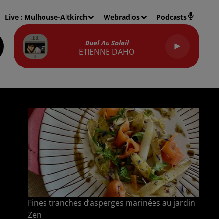
Live :
Mulhouse-Altkirch
Webradios
Podcasts
Duel Au Soleil
ETIENNE DAHO
Fines tranches d’asperges marinées au jardin
Zen