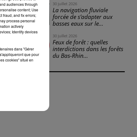
30 juillet 2026
tand audiences through
La navigation fluviale
personalise content; Use
 fraud, and fix errors;
forcée de s’adapter aux
 may process personal
basses eaux sur le...
mation actively
vices; Identify devices
30 juillet 2026
Feux de forêt : quelles
interdictions dans les forêts
rtenaires dans "Gérer
s'appliqueront que pour
du Bas-Rhin...
les cookies" situé en
.
el
es