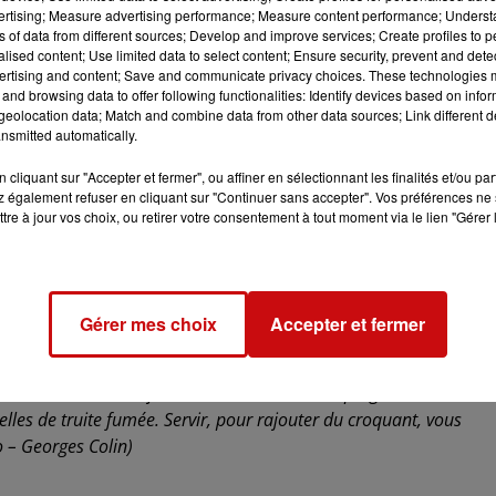
vertising; Measure advertising performance; Measure content performance; Unders
ns of data from different sources; Develop and improve services; Create profiles to 
alised content; Use limited data to select content; Ensure security, prevent and detect
ertising and content; Save and communicate privacy choices. These technologies
and browsing data to offer following functionalities: Identify devices based on infor
rmite d’eau bouillante salé. Contrôler la de cuisson à l’aide
eolocation data; Match and combine data from other data sources; Link different de
nsmitted automatically.
re fondantes. Après la cuisson, stopper la cuisson dans des
cliquant sur "Accepter et fermer", ou affiner en sélectionnant les finalités et/ou pa
vert.
 également refuser en cliquant sur "Continuer sans accepter". Vos préférences ne 
tre à jour vos choix, ou retirer votre consentement à tout moment via le lien "Gérer 
 à l’aide d’une mandoline.
 de citron et le mélange jardin Zen. Assaisonner de sel et de
.
en bâtonnets et les assaisonner de votre marinade jardin Zen
Gérer mes choix
Accepter et fermer
rues et mélanger délicatement. Rectifier l’assaisonnement s
ns des assiettes, rajouter sur le dessus les asperges cuites et cru
lles de truite fumée. Servir, pour rajouter du croquant, vous
 – Georges Colin)