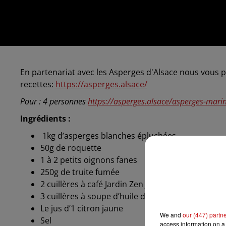
En partenariat avec les Asperges d'Alsace nous vous p
recettes:
https://asperges.alsace/
Pour : 4 personnes
https://asperges.alsace/asperges-mari
Ingrédients :
1kg d’asperges blanches épluchées
50g de roquette
1 à 2 petits oignons fanes
250g de truite fumée
2 cuillères à café Jardin Zen Jardin zen
Georges Co
3 cuillères à soupe d’huile d’olive
Le jus d’1 citron jaune
We and
our (447) partn
Sel
access information on a 