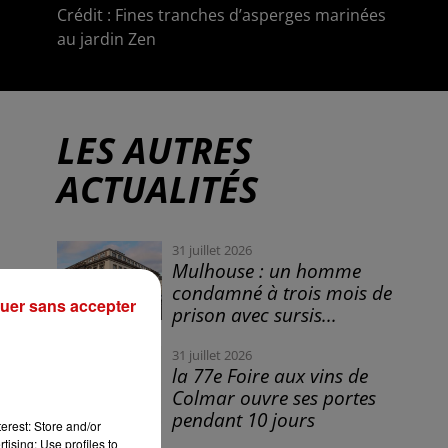
Crédit :
Fines tranches d’asperges marinées
au jardin Zen
LES AUTRES
ACTUALITÉS
31 juillet 2026
Mulhouse : un homme
condamné à trois mois de
uer sans accepter
prison avec sursis...
31 juillet 2026
la 77e Foire aux vins de
Colmar ouvre ses portes
pendant 10 jours
erest: Store and/or
tising; Use profiles to