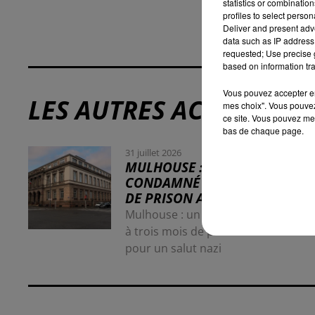
statistics or combinatio
profiles to select person
Deliver and present adv
data such as IP address 
requested; Use precise g
based on information tra
Vous pouvez accepter en 
LES AUTRES ACTUALITÉS
mes choix". Vous pouvez
ce site. Vous pouvez met
bas de chaque page.
31 juillet 2026
MULHOUSE : UN HOMME
CONDAMNÉ À TROIS MOIS
DE PRISON AVEC SURSIS...
Mulhouse : un homme condamné
à trois mois de prison avec sursis
pour un salut nazi