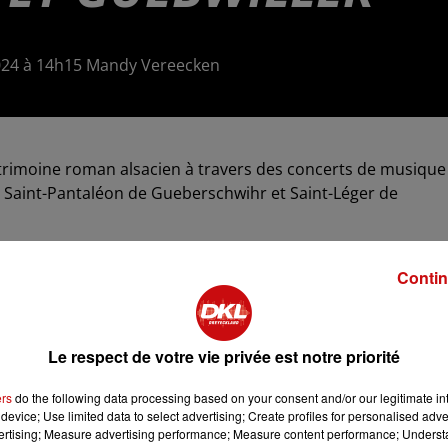
 2024 à 14h15 Mandy Vereecken
atrimoine roman alsacien à travers des concerts de musique
s Saint-Pantaléon de Gueberschwihr et Saint-Léger de
ra par une visite guidée de l'église et une découverte du
 30, animé par Anne Azéma et Suzanne Ansorg, qui
Contin
se
.
ée de l'église Saint-Léger et une dégustation de bière
Le respect de votre vie privée est notre priorité
et le Chœur Kantaduri présenteront
Hécube, reine de Troie
, un
oates, inspiré par la tragédie d'Euripide.
ers
do the following data processing based on your consent and/or our legitimate int
 du festival.
device; Use limited data to select advertising; Create profiles for personalised adver
vertising; Measure advertising performance; Measure content performance; Unders