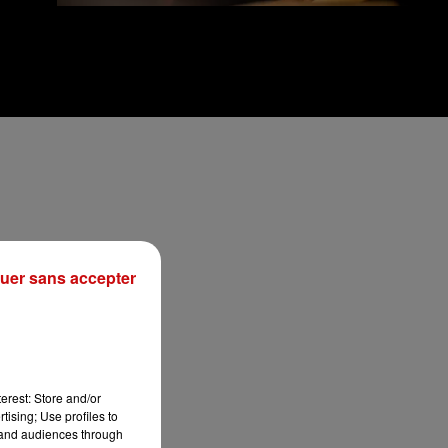
uer sans accepter
erest: Store and/or
tising; Use profiles to
tand audiences through