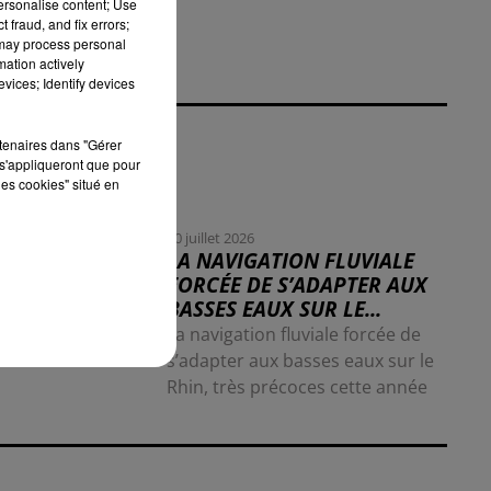
personalise content; Use
 fraud, and fix errors;
 may process personal
mation actively
vices; Identify devices
rtenaires dans "Gérer
s'appliqueront que pour
les cookies" situé en
30 juillet 2026
LA NAVIGATION FLUVIALE
FORCÉE DE S’ADAPTER AUX
BASSES EAUX SUR LE...
La navigation fluviale forcée de
s’adapter aux basses eaux sur le
Rhin, très précoces cette année