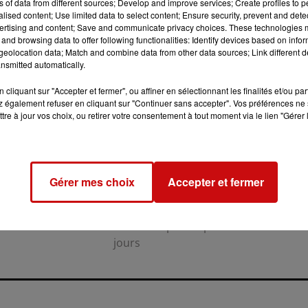
ns of data from different sources; Develop and improve services; Create profiles to 
alised content; Use limited data to select content; Ensure security, prevent and detect
ertising and content; Save and communicate privacy choices. These technologies
and browsing data to offer following functionalities: Identify devices based on infor
eolocation data; Match and combine data from other data sources; Link different de
nsmitted automatically.
cliquant sur "Accepter et fermer", ou affiner en sélectionnant les finalités et/ou pa
 également refuser en cliquant sur "Continuer sans accepter". Vos préférences ne 
tre à jour vos choix, ou retirer votre consentement à tout moment via le lien "Gérer 
31 juillet 2026
LA 77E FOIRE AUX VINS DE
COLMAR OUVRE SES PORTES
Gérer mes choix
Accepter et fermer
PENDANT 10 JOURS
la 77e Foire aux vins de Colmar
ouvre ses portes pendant 10
jours