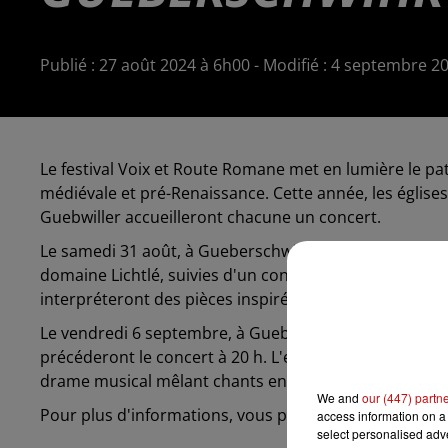
Publié : 27 août 2024 à 6h00 - Modifié : 4 septembre
Le festival Voix et Route Romane met en lumière le p
médiévale et pré-Renaissance. Cette année, les église
Guebwiller accueilleront chacune un concert.
Le samedi 31 août, à Gueberschwihr, le festival débute
domaine Lichtlé, suivies d'un concert de 18 h à 19 h
interpréteront des pièces inspirées du
Roman de la Ro
Le vendredi 6 septembre, à Guebwiller, une visite guid
précéderont le concert à 20 h. L'ensemble Dialogos 
drame musical mêlant chants en dialectes italiens et cr
We and
our (447) partn
Pour plus d'informations, vous pouvez consulter le site
access information on a 
select personalised ad