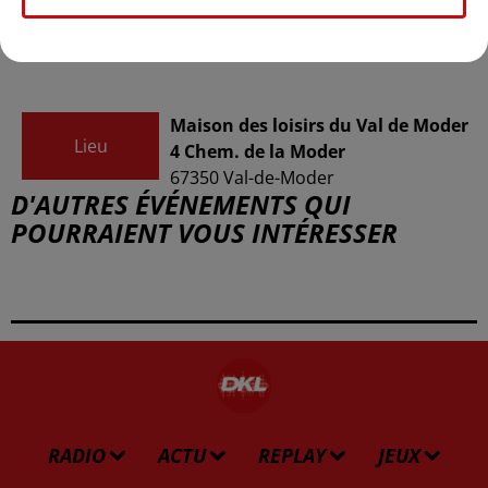
Le Train de la Moder
Organisateur
train-moder@orange.fr
Maison des loisirs du Val de Moder
Lieu
4 Chem. de la Moder
67350
Val-de-Moder
D'AUTRES ÉVÉNEMENTS QUI
POURRAIENT VOUS INTÉRESSER
RADIO
ACTU
REPLAY
JEUX