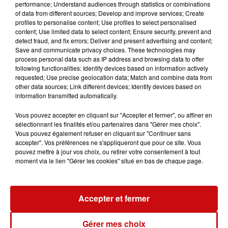
performance; Understand audiences through statistics or combinations
of data from different sources; Develop and improve services; Create
profiles to personalise content; Use profiles to select personalised
Ajouter à votre calendrier
content; Use limited data to select content; Ensure security, prevent and
detect fraud, and fix errors; Deliver and present advertising and content;
Save and communicate privacy choices. These technologies may
process personal data such as IP address and browsing data to offer
du
16 mars 2024 à 13h30
following functionalities: Identify devices based on information actively
Date
requested; Use precise geolocation data; Match and combine data from
au
16 mars 2024 à 19h00
other data sources; Link different devices; Identify devices based on
information transmitted automatically.
Vous pouvez accepter en cliquant sur "Accepter et fermer", ou affiner en
du
17 mars 2024 à 9h30
sélectionnant les finalités et/ou partenaires dans "Gérer mes choix".
Date
Vous pouvez également refuser en cliquant sur "Continuer sans
au
17 mars 2024 à 18h00
accepter". Vos préférences ne s'appliqueront que pour ce site. Vous
pouvez mettre à jour vos choix, ou retirer votre consentement à tout
moment via le lien "Gérer les cookies" situé en bas de chaque page.
Payant
Tarif
4€
Accepter et fermer
Gérer mes choix