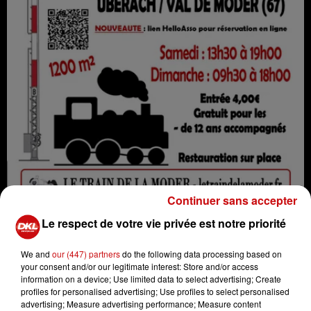
Continuer sans accepter
Le respect de votre vie privée est notre priorité
Exposition de Modelisme Ferroviaire
We and
our (447) partners
do the following data processing based on
Crédit :
Exposition de Modelisme Ferroviaire
your consent and/or our legitimate interest: Store and/or access
information on a device; Use limited data to select advertising; Create
profiles for personalised advertising; Use profiles to select personalised
advertising; Measure advertising performance; Measure content