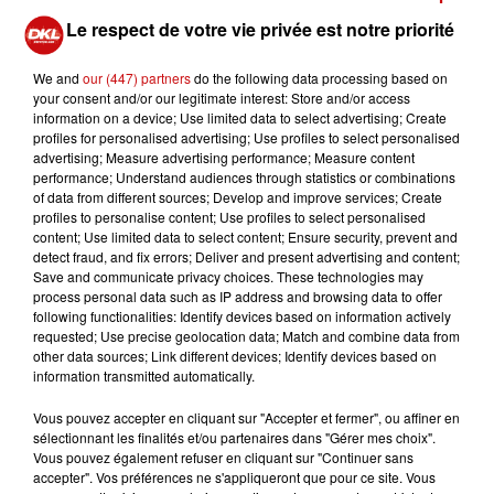
pense à vous
, Linh s’est imposée ces derniers mois
Le respect de votre vie privée est notre priorité
comme une artiste incontournable de la scène pop
française. Âgée de 30 ans et originaire de Nice, elle
We and
our (447) partners
do the following data processing based on
dispose déjà d’une solide expérience liée à l’Eurovision :
your consent and/or our legitimate interest: Store and/or access
information on a device; Use limited data to select advertising; Create
elle est notamment l’autrice de la chanson
Ce monde
,
profiles for personalised advertising; Use profiles to select personalised
interprétée par Lou Deleuze et lauréate de l’Eurovision
advertising; Measure advertising performance; Measure content
Junior.
performance; Understand audiences through statistics or combinations
of data from different sources; Develop and improve services; Create
Un atout de taille pour un concours dont les codes sont
profiles to personalise content; Use profiles to select personalised
content; Use limited data to select content; Ensure security, prevent and
bien spécifiques. Son univers musical, accessible et
detect fraud, and fix errors; Deliver and present advertising and content;
émotionnel, pourrait séduire un large public européen.
Save and communicate privacy choices. These technologies may
Si rien n’a encore été officiellement confirmé, tous les
process personal data such as IP address and browsing data to offer
following functionalities: Identify devices based on information actively
signaux semblent indiquer que France Télévisions
requested; Use precise geolocation data; Match and combine data from
pourrait miser sur Linh pour tenter de briller à Vienne et
other data sources; Link different devices; Identify devices based on
offrir à la France une nouvelle performance marquante
information transmitted automatically.
sur la scène de l’Eurovision.
Vous pouvez accepter en cliquant sur "Accepter et fermer", ou affiner en
sélectionnant les finalités et/ou partenaires dans "Gérer mes choix".
Vous pouvez également refuser en cliquant sur "Continuer sans
accepter". Vos préférences ne s'appliqueront que pour ce site. Vous