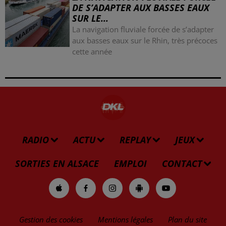
DE S’ADAPTER AUX BASSES EAUX
SUR LE...
La navigation fluviale forcée de s’adapter
aux basses eaux sur le Rhin, très précoces
cette année
RADIO
ACTU
REPLAY
JEUX
SORTIES EN ALSACE
EMPLOI
CONTACT
Gestion des cookies
Mentions légales
Plan du site