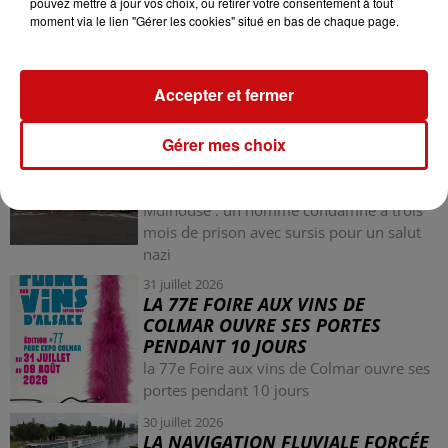
pouvez mettre à jour vos choix, ou retirer votre consentement à tout
moment via le lien "Gérer les cookies" situé en bas de chaque page.
LES AUTRES ACTUALITÉS
Accepter et fermer
31 juillet 2026
Gérer mes choix
MULHOUSE : UN HOMME
CONDAMNÉ À TROIS MOIS DE
PRISON AVEC SURSIS...
Mulhouse : un homme condamné à trois
mois de prison avec sursis pour un salut
nazi
31 juillet 2026
LA 77E FOIRE AUX VINS DE
COLMAR OUVRE SES PORTES
PENDANT 10 JOURS
la 77e Foire aux vins de Colmar ouvre ses
portes pendant 10 jours
30 juillet 2026
LA NAVIGATION FLUVIALE FORCÉE