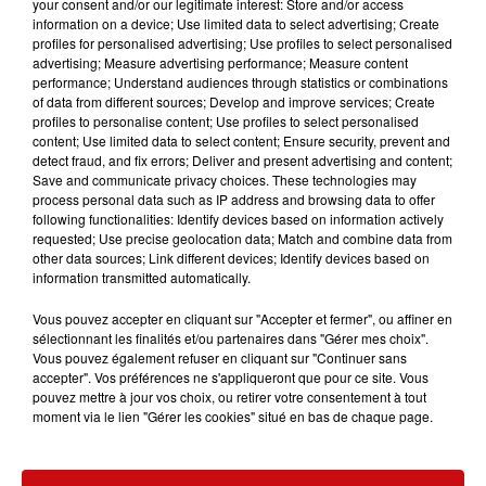
électrique sur internet
en sachant que sa vitesse
your consent and/or our legitimate interest: Store and/or access
information on a device; Use limited data to select advertising; Create
maximale dépassait celle autorisée
. Afin de vérifier ses
profiles for personalised advertising; Use profiles to select personalised
dires, les policiers ont contrôlé la vitesse de l'engin sur
advertising; Measure advertising performance; Measure content
un banc :
la trottinette est montée jusqu'à 113 km/h
,
performance; Understand audiences through statistics or combinations
of data from different sources; Develop and improve services; Create
comme vous pouvez le constater sur cette vidéo mise
profiles to personalise content; Use profiles to select personalised
en ligne par la Police !
content; Use limited data to select content; Ensure security, prevent and
detect fraud, and fix errors; Deliver and present advertising and content;
Save and communicate privacy choices. These technologies may
Hier, les policiers ont procédé au contrôle d'un 👨‍🦱monté
process personal data such as IP address and browsing data to offer
sur une trottinette qui semblait rouler un peu plus vite que
following functionalities: Identify devices based on information actively
requested; Use precise geolocation data; Match and combine data from
la vitesse maximale autorisée.
other data sources; Link different devices; Identify devices based on
Lancés à 70 km/h derrière l'engin, le conducteur finit par
information transmitted automatically.
s'arrêter.
Vitesse max mesurée à l'aide d'un curvometre : 113Km/h !...
Vous pouvez accepter en cliquant sur "Accepter et fermer", ou affiner en
sélectionnant les finalités et/ou partenaires dans "Gérer mes choix".
pic.twitter.com/rXrWRw396c
Vous pouvez également refuser en cliquant sur "Continuer sans
accepter". Vos préférences ne s'appliqueront que pour ce site. Vous
— Police Nationale 67 (@PoliceNat67)
January 27, 2022
pouvez mettre à jour vos choix, ou retirer votre consentement à tout
moment via le lien "Gérer les cookies" situé en bas de chaque page.